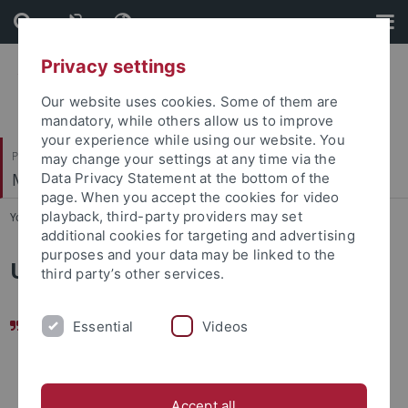
Skip
Skip
to
to
content
footer
Privacy settings
Our website uses cookies. Some of them are
mandatory, while others allow us to improve
your experience while using our website. You
Philosophische Fakultät
may change your settings at any time via the
Musikwissenschaftliches Institut
Data Privacy Statement at the bottom of the
page. When you accept the cookies for video
playback, third-party providers may set
You are here:
Startseite
...
Unsere Alumni
additional cookies for targeting and advertising
purposes and your data may be linked to the
Unsere Alumni stellen sich vor
third party’s other services.
So vielfältig wie mein Studium war, ist inzwischen auch
Essential
Videos
mein Alltag als Journalistin. Als Reporterin im
Regionalstudio Karlsruhe produziere ich für alle SWR
Programme und die ARD in unterschiedlichen
Accept all