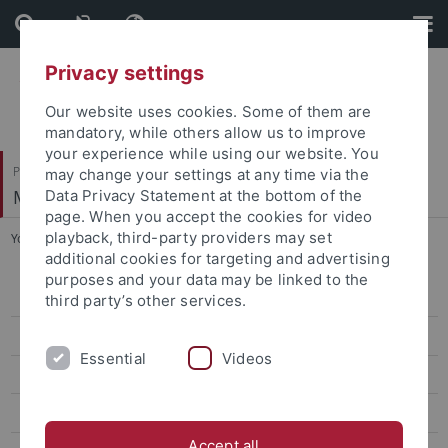
Skip
Skip
to
to
content
footer
Privacy settings
Our website uses cookies. Some of them are
mandatory, while others allow us to improve
your experience while using our website. You
Philosophische Fakultät
may change your settings at any time via the
Musikwissenschaftliches Institut
Data Privacy Statement at the bottom of the
page. When you accept the cookies for video
playback, third-party providers may set
You are here:
Startseite
...
Schwemmer, Marius, Dr.
additional cookies for targeting and advertising
purposes and your data may be linked to the
Amelung, Philipp, UMD
third party’s other services.
Bertola, Mauro Fosco, Dr.
Essential
Videos
Bißwanger, Michael, Dr.
Büchler, Jörg, Dr.
Accept all