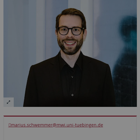
marius.schwemmer
@mwi.uni-tuebingen.de