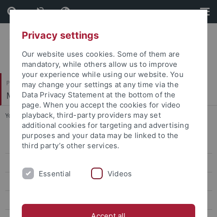
Skip
Skip
to
to
content
footer
Privacy settings
Our website uses cookies. Some of them are
mandatory, while others allow us to improve
your experience while using our website. You
Philosophische Fakultät
may change your settings at any time via the
Musikwissenschaftliches Institut
Data Privacy Statement at the bottom of the
page. When you accept the cookies for video
playback, third-party providers may set
You are here:
Startseite
...
Bertola, Mauro Fosco, Dr.
additional cookies for targeting and advertising
purposes and your data may be linked to the
Amelung, Philipp, UMD
third party’s other services.
Bertola, Mauro Fosco, Dr.
Essential
Videos
Bißwanger, Michael, Dr.
Büchler, Jörg, Dr.
Accept all