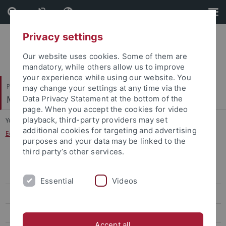
Skip
Skip
to
to
content
footer
Privacy settings
Our website uses cookies. Some of them are
mandatory, while others allow us to improve
your experience while using our website. You
Philosophische Fakultät
may change your settings at any time via the
Musikwissenschaftliches Institut
Data Privacy Statement at the bottom of the
page. When you accept the cookies for video
playback, third-party providers may set
You are here:
Startseite
...
additional cookies for targeting and advertising
Edition Manfred Barbarini Lupus (Stiftsbibliothek St. Gallen)
purposes and your data may be linked to the
third party’s other services.
Briefwechsel Alma Mahler – Walter Gropius 1910-1964
(Steegmann/Mielke)
Essential
Videos
Edition der Sequenzen Notkers (Stiftsbibliothek St. Gallen)
Edition Manfred Barbarini Lupus (Stiftsbibliothek St. Gallen)
Accept all