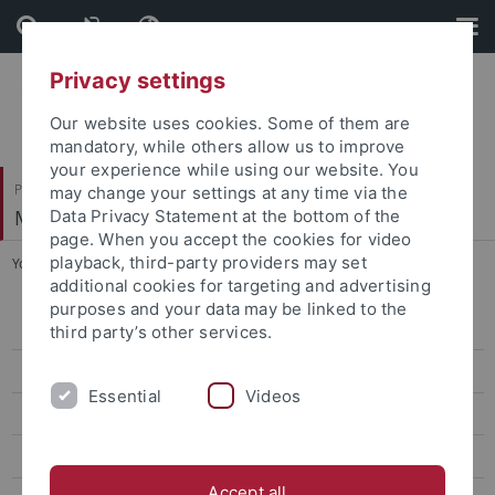
Skip
Skip
to
to
content
footer
Privacy settings
Our website uses cookies. Some of them are
mandatory, while others allow us to improve
your experience while using our website. You
Philosophische Fakultät
may change your settings at any time via the
Musikwissenschaftliches Institut
Data Privacy Statement at the bottom of the
page. When you accept the cookies for video
playback, third-party providers may set
You are here:
Startseite
...
Kube, Michael, Prof. Dr.
additional cookies for targeting and advertising
purposes and your data may be linked to the
Amelung, Philipp, UMD
third party’s other services.
Bertola, Mauro Fosco, Dr.
Essential
Videos
Bißwanger, Michael, Dr.
Büchler, Jörg, Dr.
Accept all