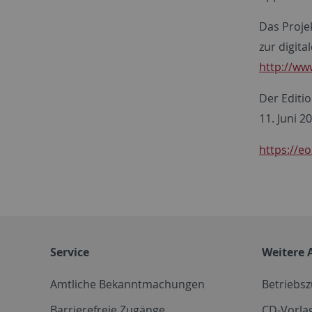
Das Proje
zur digit
http://ww
Der Editio
11. Juni 2
https://e
Service
Weitere 
Amtliche Bekanntmachungen
Betriebs
Barrierefreie Zugänge
CD-Vorla