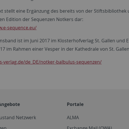
kt stellt eine Ergänzung des bereits von der Stiftsbiblioth
alen Edition der Sequenzen Notkers dar:
w.e-sequence.eu/
nsband ist im Juni 2017 im Klosterhofverlag St. Gallen und
017 im Rahmen einer Vesper in der Kathedrale von St. Gallen f
os-verlag.de/de_DE/notker-balbulus-sequenzen/
Angebote
Portale
zustand Netzwerk
ALMA
gen
Exchange Mail (OWA)