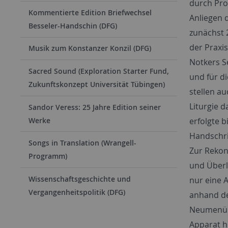
durch Prof
Kommentierte Edition Briefwechsel
Anliegen 
Besseler-Handschin (DFG)
zunächst 
der Praxis
Musik zum Konstanzer Konzil (DFG)
Notkers S
Sacred Sound (Exploration Starter Fund,
und für di
Zukunftskonzept Universität Tübingen)
stellen a
Liturgie 
Sandor Veress: 25 Jahre Edition seiner
Werke
erfolgte b
Handschri
Songs in Translation (Wrangell-
Zur Rekon
Programm)
und Überl
Wissenschaftsgeschichte und
nur eine 
Vergangenheitspolitik (DFG)
anhand de
Neumenübl
Apparat hi