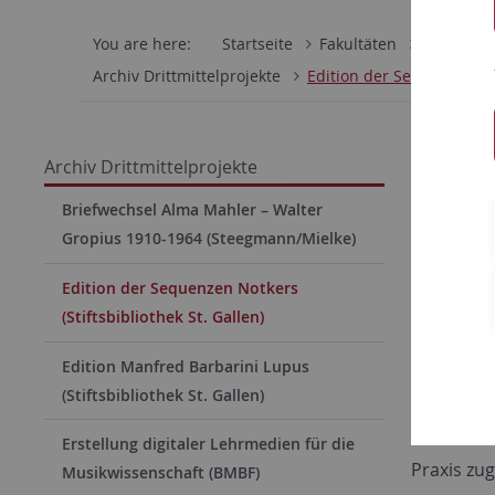
You are here:
Startseite
Fakultäten
Philosoph
Archiv Drittmittelprojekte
Edition der Sequenzen Not
Editi
Archiv Drittmittelprojekte
Projektlei
Briefwechsel Alma Mahler – Walter
Gropius 1910-1964 (Steegmann/Mielke)
Drittmitte
Edition der Sequenzen Notkers
Choralsti
(Stiftsbibliothek St. Gallen)
Laufzeit:
Edition Manfred Barbarini Lupus
Projektb
(Stiftsbibliothek St. Gallen)
Die Seque
Gallen sin
Erstellung digitaler Lehrmedien für die
Praxis zug
Musikwissenschaft (BMBF)