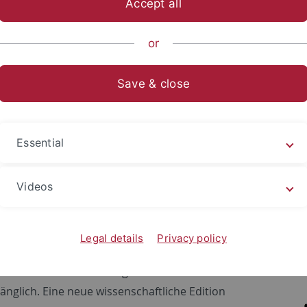
Accept all
ische Fakultät
...
Altertums- und Kunstwissenschaften
Mus
or
kers (Stiftsbibliothek St. Gallen)
Save & close
on der Sequenzen Notkers (Stift
ter:
Prof. Dr. Stefan Morent
Essential
l: Stiftsbibliothek St. Gallen und St. Galler
ftung
Videos
 Oktober 2016-März 2017
eschreibung:
Legal details
Privacy policy
nzen des Notker Balbulus (ca. 840-912) aus St.
d bisher in keiner leicht greifbaren Edition für die
änglich. Eine neue wissenschaftliche Edition