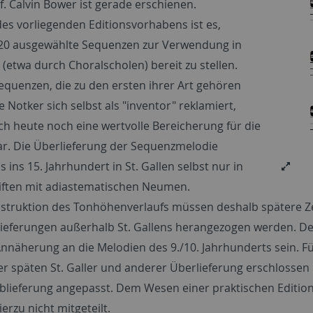
. Calvin Bower ist gerade erschienen.
des vorliegenden Editionsvorhabens ist es,
20 ausgewählte Sequenzen zur Verwendung in
 (etwa durch Choralscholen) bereit zu stellen.
equenzen, die zu den ersten ihrer Art gehören
e Notker sich selbst als "inventor" reklamiert,
uch heute noch eine wertvolle Bereicherung für die
dar. Die Überlieferung der Sequenzmelodie
is ins 15. Jahrhundert in St. Gallen selbst nur in
ften mit adiastematischen Neumen.
struktion des Tonhöhenverlaufs müssen deshalb spätere Zeug
ieferungen außerhalb St. Gallens herangezogen werden. Der
Annäherung an die Melodien des 9./10. Jahrhunderts sein. F
r späten St. Galler und anderer Überlieferung erschlossen u
ieferung angepasst. Dem Wesen einer praktischen Edition
erzu nicht mitgeteilt.