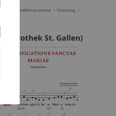
ikwissenschaftliches Institut
Forschung
sbibliothek St. Gallen)