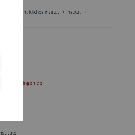
ikwissenschaftliches Institut
Institut
@uni-tuebingen.de
stituts.