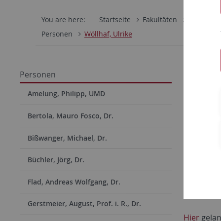
You are here:
Startseite
Fakultäten
Philosoph
Personen
Wöllhaf, Ulrike
Ulrike
Personen
Instit
Amelung, Philipp, UMD
Bertola, Mauro Fosco, Dr.
Büro
Bißwanger, Michael, Dr.
Raum 
Büchler, Jörg, Dr.
+49 
Flad, Andreas Wolfgang, Dr.
Gerstmeier, August, Prof. i. R., Dr.
Hier
gelan