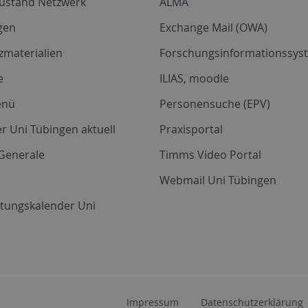
zustand Netzwerk
ALMA
gen
Exchange Mail (OWA)
zmaterialien
Forschungsinformationssyst
e
ILIAS, moodle
enü
Personensuche (EPV)
r Uni Tübingen aktuell
Praxisportal
Generale
Timms Video Portal
Webmail Uni Tübingen
ltungskalender Uni
Impressum
Datenschutzerklärung