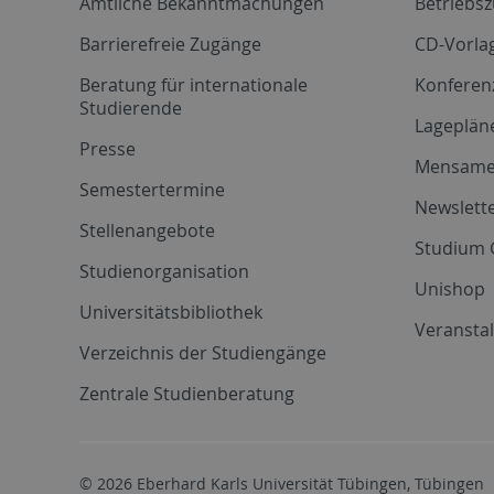
Amtliche Bekanntmachungen
Betriebs
Barrierefreie Zugänge
CD-Vorla
Beratung für internationale
Konferen
Studierende
Lageplän
Presse
Mensam
Semestertermine
Newslette
Stellenangebote
Studium 
Studienorganisation
Unishop
Universitätsbibliothek
Veransta
Verzeichnis der Studiengänge
Zentrale Studienberatung
© 2026 Eberhard Karls Universität Tübingen, Tübingen