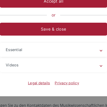
Accept all
ische Fakultät
...
Altertums- und Kunstwissenschaften
Mus
or
Save & close
 Wöllhaf
utssekretärin
Essential
Videos
musik
2.06
(0)7071 29-72414
Legal details
Privacy policy
gen Sie zu den Kontaktdaten des Musikwissenschaftlichen In