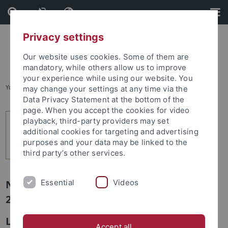
Skip
Skip
to
to
content
footer
Privacy settings
Our website uses cookies. Some of them are
mandatory, while others allow us to improve
your experience while using our website. You
You are here:
Startseite
...
1
may change your settings at any time via the
Data Privacy Statement at the bottom of the
page. When you accept the cookies for video
playback, third-party providers may set
additional cookies for targeting and advertising
purposes and your data may be linked to the
third party’s other services.
Essential
Videos
Newsletter Uni Tübingen aktuell Nr.
2/2018: Studium und Lehre
Literatur – das beste Lehrmittel
Accept all