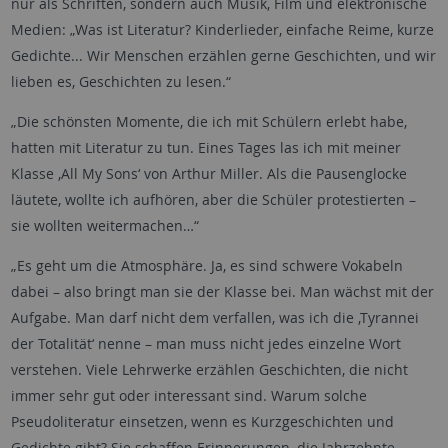
nur als Schriften, sondern auch Musik, Film und elektronische
Medien: „Was ist Literatur? Kinderlieder, einfache Reime, kurze
Gedichte... Wir Menschen erzählen gerne Geschichten, und wir
lieben es, Geschichten zu lesen.“
„Die schönsten Momente, die ich mit Schülern erlebt habe,
hatten mit Literatur zu tun. Eines Tages las ich mit meiner
Klasse ‚All My Sons‘ von Arthur Miller. Als die Pausenglocke
läutete, wollte ich aufhören, aber die Schüler protestierten –
sie wollten weitermachen…“
„Es geht um die Atmosphäre. Ja, es sind schwere Vokabeln
dabei – also bringt man sie der Klasse bei. Man wächst mit der
Aufgabe. Man darf nicht dem verfallen, was ich die ‚Tyrannei
der Totalität‘ nenne – man muss nicht jedes einzelne Wort
verstehen. Viele Lehrwerke erzählen Geschichten, die nicht
immer sehr gut oder interessant sind. Warum solche
Pseudoliteratur einsetzen, wenn es Kurzgeschichten und
Gedichte gibt? Sie schaffen Erinnerungen, die Jahrzehnte