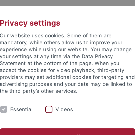
UNI A-Z
KONTAKT
Privacy settings
Our website uses cookies. Some of them are
mandatory, while others allow us to improve your
experience while using our website. You may change
your settings at any time via the Data Privacy
TUDIUM
Statement at the bottom of the page. When you
FORSCHUNG
EINRICHTUNGE
accept the cookies for video playback, third-party
providers may set additional cookies for targeting and
les und Publikationen
Campusleben
Im Dialog
Karriere
advertising purposes and your data may be linked to
the third party’s other services.
Geschichte der Universität
Essential
Videos
ichte der Universität Tübinge