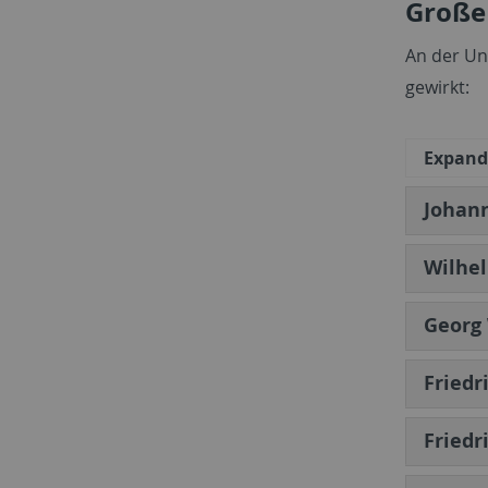
Groß
An der Un
gewirkt:
Expand 
Johann
Wilhel
Georg 
Friedr
Friedr