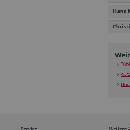
Hans K
Christ
Wei
Tübi
Aufa
Univ
Service
Weitere 