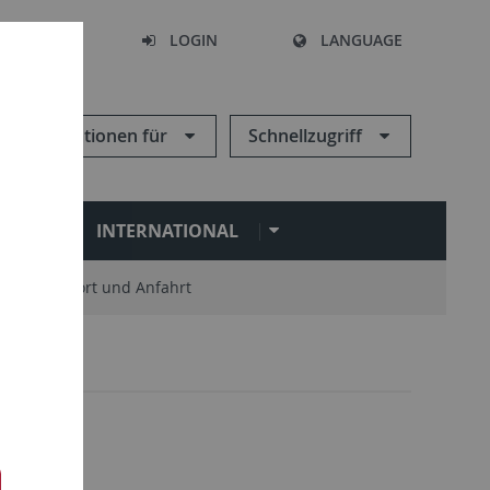
SEARCH
LOGIN
LANGUAGE
Informationen für
Schnellzugriff
N
INTERNATIONAL
Standort und Anfahrt
n