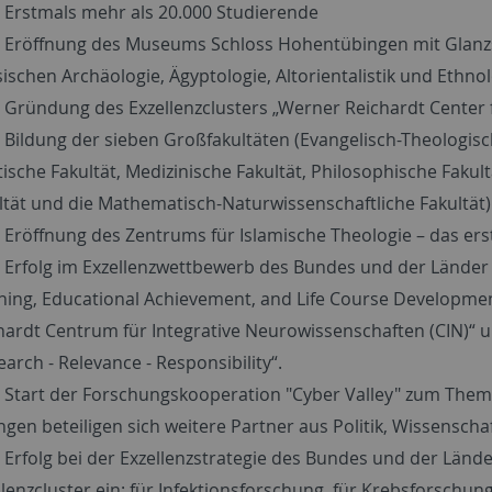
 Erstmals mehr als 20.000 Studierende
 Eröffnung des Museums Schloss Hohentübingen mit Glanzs
sischen Archäologie, Ägyptologie, Altorientalistik und Ethnol
 Gründung des Exzellenzclusters „Werner Reichardt Center f
 Bildung der sieben Großfakultäten (Evangelisch-Theologisch
stische Fakultät, Medizinische Fakultät, Philosophische Fakul
ltät und die Mathematisch-Naturwissenschaftliche Fakultät)
 Eröffnung des Zentrums für Islamische Theologie – das erst
 Erfolg im Exzellenzwettbewerb des Bundes und der Länder
ning, Educational Achievement, and Life Course Developmen
hardt Centrum für Integrative Neurowissenschaften (CIN)“ 
earch - Relevance - Responsibility“.
 Start der Forschungskooperation "Cyber Valley" zum Thema K
ngen beteiligen sich weitere Partner aus Politik, Wissenscha
 Erfolg bei der Exzellenzstrategie des Bundes und der Lände
llenzcluster ein: für Infektionsforschung, für Krebsforschun