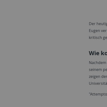
Der heuti
Eugen ver
kritisch g
Wie ko
Nachdem e
seinem pe
zeigen de
Universität
"Attempto!