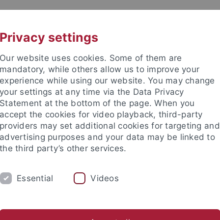
UNI A-Z
KONTAKT
Privacy settings
Our website uses cookies. Some of them are
mandatory, while others allow us to improve your
experience while using our website. You may change
your settings at any time via the Data Privacy
TUDIUM
Statement at the bottom of the page. When you
FORSCHUNG
EINRICHTUNGE
accept the cookies for video playback, third-party
providers may set additional cookies for targeting and
sche Fakultät
Juristische Fakultät
Medizinische Fakultät
advertising purposes and your data may be linked to
the third party’s other services.
täre Institute
Essential
Videos