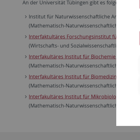
An der Universität Tübingen gibt es folgende interf
Institut für Naturwissenschaftliche Archäologie
(Mathematisch-Naturwissenschaftliche Fakultät 
Interfaktultäres Forschungsinstitut für Sport un
(Wirtschafts- und Sozialwissenschaftliche Fakult
Interfakultäres Institut für Biochemie (IFIB)
(Mathematisch-Naturwissenschaftliche Fakultät 
Interfakultäres Institut für Biomedizinische Info
(Mathematisch-Naturwissenschaftliche Fakultät 
Interfakultäres Institut für Mikrobiologie und I
(Mathematisch-Naturwissenschaftliche Fakultät 