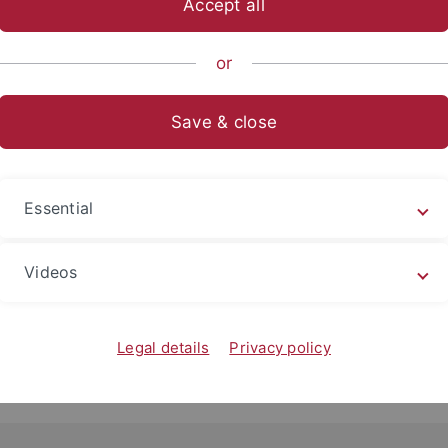
Accept all
akultäre Institute:
 (INA)
or
/ Philosophische Fakultät)
d körperliche Aktivität
Save & close
ät / Medizinische Fakultät)
Essential
/ Medizinische Fakultät)
rmatik (IBMI)
Videos
/ Medizinische Fakultät)
nfektionsmedizin (IMIT)
/ Medizinische Fakultät)
Legal details
Privacy policy