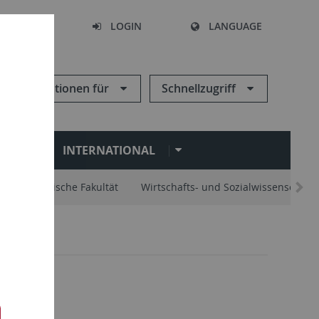
SEARCH
LOGIN
LANGUAGE
Informationen für
Schnellzugriff
N
INTERNATIONAL
Philosophische Fakultät
Wirtschafts- und Sozialwissenschaftli