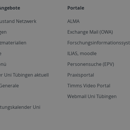
Angebote
Portale
zustand Netzwerk
ALMA
gen
Exchange Mail (OWA)
zmaterialien
Forschungsinformationssyst
e
ILIAS, moodle
enü
Personensuche (EPV)
r Uni Tübingen aktuell
Praxisportal
Generale
Timms Video Portal
Webmail Uni Tübingen
ltungskalender Uni