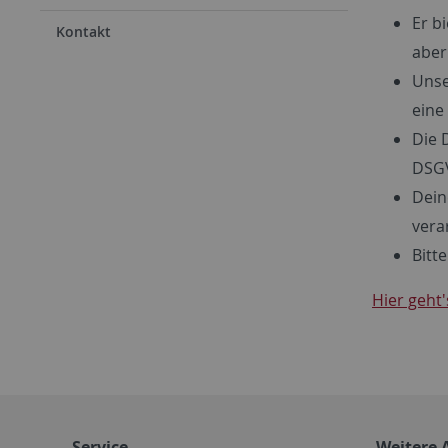
Er b
Kontakt
aber
Unse
eine
Die 
DSG
Dein
vera
Bitt
Hier geht'
Service
Weitere 