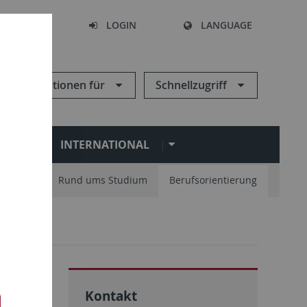
SEARCH
LOGIN
LANGUAGE
Informationen für
Schnellzugriff
N
INTERNATIONAL
nisation
Rund ums Studium
Berufsorientierung
Kontakt