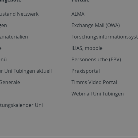
zustand Netzwerk
ALMA
gen
Exchange Mail (OWA)
zmaterialien
Forschungsinformationssyst
e
ILIAS, moodle
enü
Personensuche (EPV)
r Uni Tübingen aktuell
Praxisportal
Generale
Timms Video Portal
Webmail Uni Tübingen
ltungskalender Uni