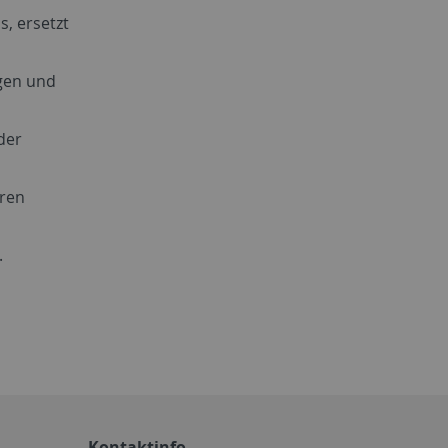
, ersetzt
agen und
der
tren
.
Kontaktinfo