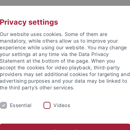
UNI A-Z
KONTAKT
Privacy settings
Our website uses cookies. Some of them are
mandatory, while others allow us to improve your
experience while using our website. You may change
your settings at any time via the Data Privacy
TUDIUM
Statement at the bottom of the page. When you
FORSCHUNG
EINRICHTUNGE
accept the cookies for video playback, third-party
providers may set additional cookies for targeting and
bung und Immatrikulation
Beratung und Info
Studienorga
advertising purposes and your data may be linked to
the third party’s other services.
ntierung
Career Service Chatbot
Essential
Videos
 Service Chatbot