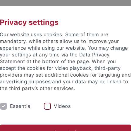
UNI A-Z
KONTAKT
Privacy settings
Our website uses cookies. Some of them are
mandatory, while others allow us to improve your
experience while using our website. You may change
your settings at any time via the Data Privacy
Statement at the bottom of the page. When you
accept the cookies for video playback, third-party
Institut
providers may set additional cookies for targeting and
advertising purposes and your data may be linked to
the third party’s other services.
Essential
Videos
UNG
SAMMLUNGEN
PFLEGHOFSAAL
st–Halm-Archiv
Schallplattensammlung
Tasteninstrument