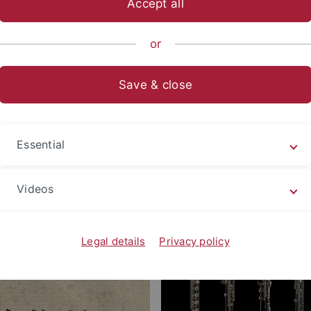
Accept all
ische Fakultät
Fachbereiche
Altertums- und Kunstwissensch
or
Save & close
Essential
Videos
Legal details
Privacy policy