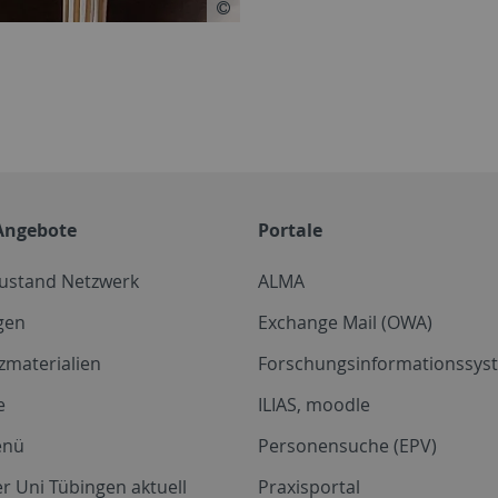
Angebote
Portale
zustand Netzwerk
ALMA
gen
Exchange Mail (OWA)
zmaterialien
Forschungsinformationssyst
e
ILIAS, moodle
enü
Personensuche (EPV)
r Uni Tübingen aktuell
Praxisportal