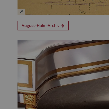
August–Halm-Archiv