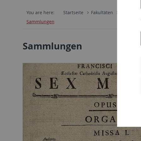
You are here:
Startseite
Fakultäten
Philosoph
Sammlungen
Sammlungen