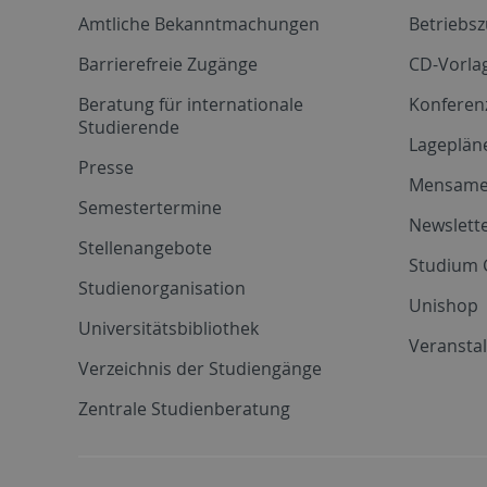
Amtliche Bekanntmachungen
Betriebs
Barrierefreie Zugänge
CD-Vorla
Beratung für internationale
Konferen
Studierende
Lageplän
Presse
Mensam
Semestertermine
Newslette
Stellenangebote
Studium 
Studienorganisation
Unishop
Universitätsbibliothek
Veransta
Verzeichnis der Studiengänge
Zentrale Studienberatung