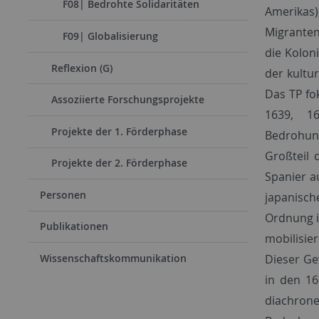
F08| Bedrohte Solidaritäten
Amerikas)
Migranten
F09| Globalisierung
die Kolon
Reflexion (G)
der kultu
Das TP fo
Assoziierte Forschungsprojekte
1639, 16
Projekte der 1. Förderphase
Bedrohun
Großteil 
Projekte der 2. Förderphase
Spanier a
Personen
japanisch
Ordnung i
Publikationen
mobilisie
Dieser Ge
Wissenschaftskommunikation
in den 16
diachrone 