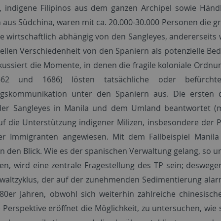
, indigene Filipinos aus dem ganzen Archipel sowie Händl
 aus Südchina, waren mit ca. 20.000-30.000 Personen die g
ie wirtschaftlich abhängig von den Sangleyes, andererseit
rellen Verschiedenheit von den Spaniern als potenzielle
kussiert die Momente, in denen die fragile koloniale Ordnun
62 und 1686) lösten tatsächliche oder befürchte
gskommunikation unter den Spaniern aus. Die ersten 
der Sangleyes in Manila und dem Umland beantwortet (mi
uf die Unterstützung indigener Milizen, insbesondere der
er Immigranten angewiesen. Mit dem Fallbeispiel Manila
n den Blick. Wie es der spanischen Verwaltung gelang, so u
ren, wird eine zentrale Fragestellung des TP sein; deswege
waltzyklus, der auf der zunehmenden Sedimentierung alar
80er Jahren, obwohl sich weiterhin zahlreiche chinesisch
Perspektive eröffnet die Möglichkeit, zu untersuchen, wie s