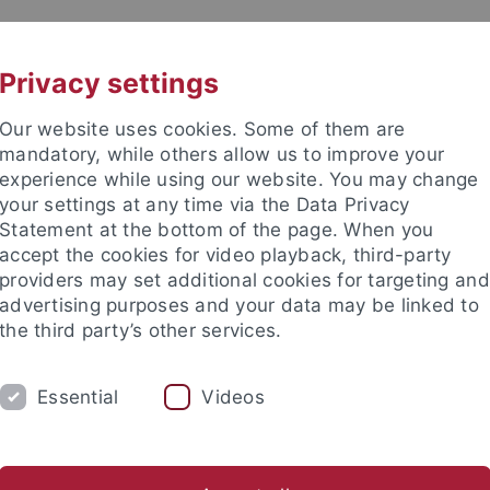
UNI A-Z
KONTAKT
Privacy settings
Our website uses cookies. Some of them are
mandatory, while others allow us to improve your
experience while using our website. You may change
your settings at any time via the Data Privacy
TUDIUM
Statement at the bottom of the page. When you
FORSCHUNG
EINRICHTUNGE
accept the cookies for video playback, third-party
providers may set additional cookies for targeting and
Zentren und Institute
Nachwuchsförderung
Kooperation
advertising purposes and your data may be linked to
the third party’s other services.
gsschwerpunkte
Sonderforschungsbereiche
SFB 923
Proje
Essential
Videos
oloniale Ordnung als Bedrohte Ordnu
chen Massaker in Manila (1603, 1639,