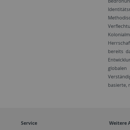
Bedrohung
Identitäts
Methodisc
Verflech
Kolonialm
Herrschaf
bereits d
Entwicklu
globalen
Verständi
basierte,
Service
Weitere 