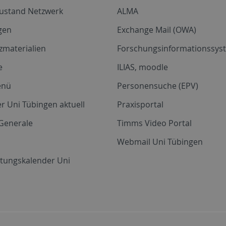
zustand Netzwerk
ALMA
gen
Exchange Mail (OWA)
zmaterialien
Forschungsinformationssyst
e
ILIAS, moodle
enü
Personensuche (EPV)
r Uni Tübingen aktuell
Praxisportal
Generale
Timms Video Portal
Webmail Uni Tübingen
ltungskalender Uni