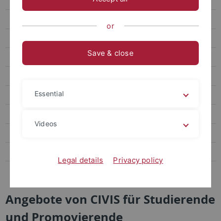
CIVIS
CIVIS für Studierende und Promovierende
or
CIVIS für Lehrende und Forschende
Save & close
CIVIS für den wissenschaftsunterstützenden Dienst
CIVIS für die Öffentlichkeit
Essential
Außenstellen und Forschungsstationen
Internationale Zentren
Videos
Ansprechpersonen Internationales
Solidarität mit der Ukraine
Legal details
Privacy policy
Englisch im Universitätsalltag
Angebote von CIVIS für Studierende
und Promovierende