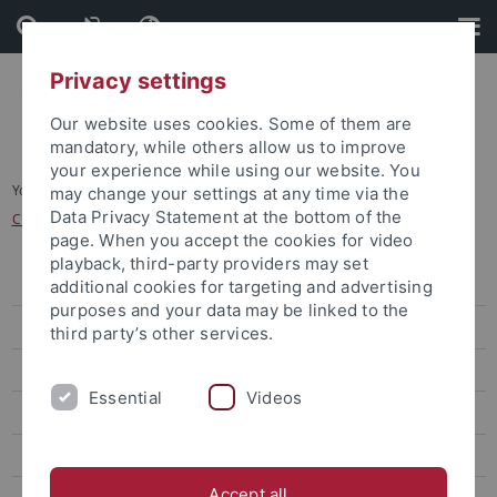
Skip
Skip
to
to
content
footer
Privacy settings
Our website uses cookies. Some of them are
mandatory, while others allow us to improve
your experience while using our website. You
You are here:
Startseite
...
may change your settings at any time via the
Data Privacy Statement at the bottom of the
CIVIS für Studierende und Promovierende
page. When you accept the cookies for video
playback, third-party providers may set
Profil
additional cookies for targeting and advertising
purposes and your data may be linked to the
Partnerschaften
third party’s other services.
Netzwerke
Essential
Videos
Matariki
The Guild
Accept all