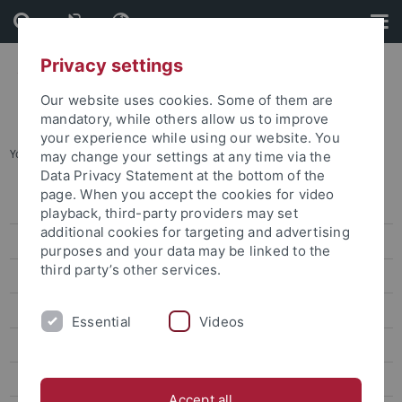
Skip
Skip
to
to
content
footer
Privacy settings
Our website uses cookies. Some of them are
mandatory, while others allow us to improve
your experience while using our website. You
You are here:
Startseite
...
Biochemie
may change your settings at any time via the
Data Privacy Statement at the bottom of the
page. When you accept the cookies for video
Studierenden-ABC
playback, third-party providers may set
additional cookies for targeting and advertising
Tübingen als Studienort
purposes and your data may be linked to the
third party’s other services.
Angebote für Studieninteressierte
Ich will studieren
Essential
Videos
Hinweise Studienwahl und Bewerbung
Schnupperstudium
Accept all