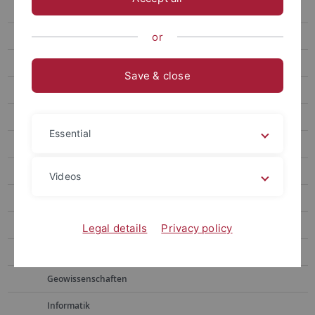
Geistes- und Kulturwissenschaften
Rechtswissenschaft / Jura
or
Theologien und Religionswissenschaften
Save & close
Wirtschafts- und Sozialwissenschaften, Sportwissenschaft
Medizin und Gesundheitswissenschaften
Essential
Naturwissenschaften und Mathematik, Psychologie
Biochemie
Videos
Bioinformatik
Biologie
Legal details
Privacy policy
Geoökologie
Geowissenschaften
Informatik