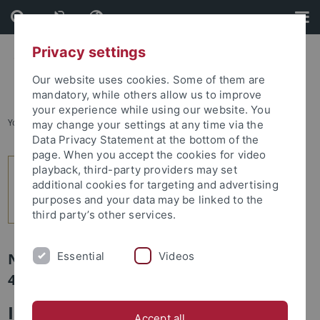
Skip
Skip
to
to
content
footer
Privacy settings
Our website uses cookies. Some of them are
mandatory, while others allow us to improve
your experience while using our website. You
You are here:
Startseite
...
1
may change your settings at any time via the
Data Privacy Statement at the bottom of the
page. When you accept the cookies for video
playback, third-party providers may set
additional cookies for targeting and advertising
purposes and your data may be linked to the
third party’s other services.
Essential
Videos
Newsletter Uni Tübingen aktuell Nr.
4/2011: Forschung
Interview mit Rupert
Accept all