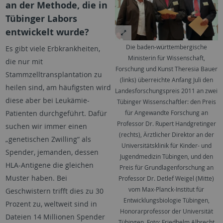
an der Methode, die in
Tübinger Labors
entwickelt wurde?
Die baden-württembergische
Es gibt viele Erbkrankheiten,
Ministerin für Wissenschaft,
die nur mit
Forschung und Kunst Theresia Bauer
Stammzelltransplantation zu
(links) überreichte Anfang Juli den
heilen sind, am häufigsten wird
Landesforschungspreis 2011 an zwei
diese aber bei Leukämie-
Tübinger Wissenschaftler: den Preis
Patienten durchgeführt. Dafür
für Angewandte Forschung an
Professor Dr. Rupert Handgretinger
suchen wir immer einen
(rechts), Ärztlicher Direktor an der
„genetischen Zwilling“ als
Universitätsklinik für Kinder- und
Spender, jemanden, dessen
Jugendmedizin Tübingen, und den
HLA-Antigene die gleichen
Preis für Grundlagenforschung an
Muster haben. Bei
Professor Dr. Detlef Weigel (Mitte)
vom Max-Planck-Institut für
Geschwistern trifft dies zu 30
Entwicklungsbiologie Tübingen,
Prozent zu, weltweit sind in
Honorarprofessor der Universität
Dateien 14 Millionen Spender
Tübingen. Foto: Friedhelm Albrecht