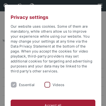
Skip
Skip
to
to
content
footer
Privacy settings
Our website uses cookies. Some of them are
mandatory, while others allow us to improve
your experience while using our website. You
You are here:
Startseite
...
Studienangebot
may change your settings at any time via the
Data Privacy Statement at the bottom of the
page. When you accept the cookies for video
Verzeichnis der Studiengänge
playback, third-party providers may set
additional cookies for targeting and advertising
Studiengänge in Kooperation mit anderen Universitäten
purposes and your data may be linked to the
third party’s other services.
Studienmodelle
Masterstudiengänge
Essential
Videos
Lehramtsstudium
Vorlesungsverzeichnis
Accept all