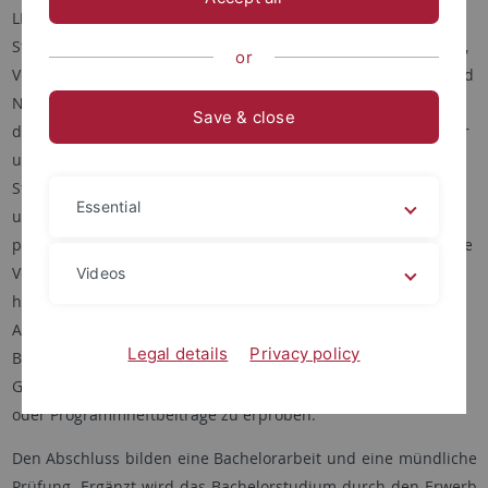
LP) oder Nebenfach (60 LP) studiert werden und umfasst drei
Studienjahre. Einführende Lehrveranstaltungen (Proseminare,
or
Vorlesungen und Übungen, fachspezifisch z. B. Musiklehre und
Notationskunde) führen in die Methodik und Fragestellungen
Save & close
des Faches ein und fördern die Ausbildung wissenschaftlicher
und berufsqualifizierender Fähigkeiten. Bereits ab
Studienbeginn dürfen darüber hinaus vertiefende Seminare
Essential
und Übungen zu speziellen Themen gewählt werden, so dass
parallel sogleich persönliche Interessen verfolgt werden. Diese
Veranstaltungen führen an forschungsaktuelle Diskussionen
Videos
heran und regen zur eigenen wissenschaftlichen
Auseinandersetzung mit individuellen Themenbereichen an.
Legal details
Privacy policy
Berufspraktische Übungen oder Seminare bieten die
Gelegenheit, alternative Textformen wie Werkeinführungen
oder Programmheftbeiträge zu erproben.
Den Abschluss bilden eine Bachelorarbeit und eine mündliche
Prüfung. Ergänzt wird das Bachelorstudium durch den Erwerb