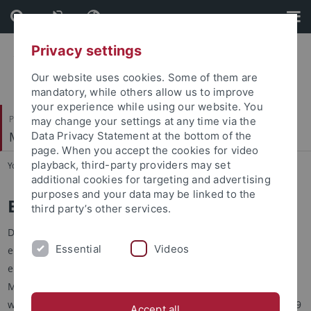
Skip
Skip
to
to
content
footer
Privacy settings
Our website uses cookies. Some of them are
mandatory, while others allow us to improve
your experience while using our website. You
Philosophische Fakultät
may change your settings at any time via the
Musikwissenschaftliches Institut
Data Privacy Statement at the bottom of the
page. When you accept the cookies for video
playback, third-party providers may set
You are here:
Startseite
...
Bachelor
additional cookies for targeting and advertising
purposes and your data may be linked to the
Bachelorstudiengang
third party’s other services.
Der Bachelorstudiengang Musikwissenschaft führt zu einem
Essential
Videos
ersten berufsqualifizierenden Abschluss, der bei
entsprechenden Leistungen in einem weiterführenden
Masterstudiengang und ggf. einer Promotion ausgeweitet
werden kann. Musikwissenschaft kann dabei als Hauptfach (99
Accept all