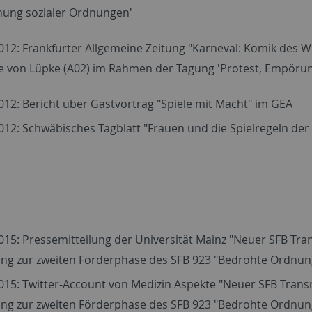
hung sozialer Ordnungen'
012: Frankfurter Allgemeine Zeitung "Karneval: Komik des W
ce von Lüpke (A02) im Rahmen der Tagung 'Protest, Empöru
012: Bericht über Gastvortrag "Spiele mit Macht" im GEA
012: Schwäbisches Tagblatt "Frauen und die Spielregeln der
015: Pressemitteilung der Universität Mainz "Neuer SFB Tr
lung zur zweiten Förderphase des SFB 923 "Bedrohte Ordnu
015: Twitter-Account von Medizin Aspekte "Neuer SFB Tran
lung zur zweiten Förderphase des SFB 923 "Bedrohte Ordnu