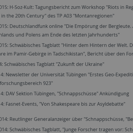
015: H-Soz-Kult: Tagungsbericht zum Workshop "Riots in Regi
 in the 20th Century" des TP A03 "Montanregionen"
015: Deutschlandfunk online "Die Empörung der Bergleute.
hlands und Polens am Ende des letzten Jahrhunderts"
015: Schwäbisches Tagblatt "Hinter dem Hintern der Welt. Di
hre im Pamir-Gebirge in Tadschikistan", Bericht über den Fo
4: Schwäbisches Tagblatt "Zukunft der Ukraine"
4: Newsletter der Universität Tübingen "Erstes Geo-Exped
forschungsbereich 923"
14: DAV Sektion Tübingen, "Schnappschüsse" Ankündigung
4: Fasnet-Events, "Von Shakespeare bis zur Asyldebatte"
2014: Reutlinger Generalanzeiger über "Schnappschüsse, "
014: Schwäbisches Tagblatt, "Junge Forscher tragen vor: Sc