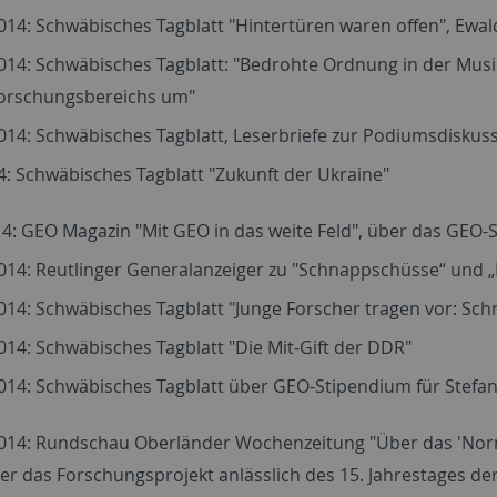
014: Schwäbisches Tagblatt "Hintertüren waren offen", Ewal
014: Schwäbisches Tagblatt: "Bedrohte Ordnung in der Mus
Forschungsbereichs um"
014: Schwäbisches Tagblatt, Leserbriefe zur Podiumsdiskus
4: Schwäbisches Tagblatt "Zukunft der Ukraine"
4: GEO Magazin "Mit GEO in das weite Feld", über das GEO-S
2014: Reutlinger Generalanzeiger zu "Schnappschüsse“ und
014: Schwäbisches Tagblatt "Junge Forscher tragen vor: Sch
014: Schwäbisches Tagblatt "Die Mit-Gift der DDR"
014: Schwäbisches Tagblatt über GEO-Stipendium für Stefan
014: Rundschau Oberländer Wochenzeitung "Über das 'Normal
er das Forschungsprojekt anlässlich des 15. Jahrestages d