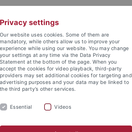
UNI A-Z
KONTAKT
Privacy settings
Our website uses cookies. Some of them are
mandatory, while others allow us to improve your
experience while using our website. You may change
your settings at any time via the Data Privacy
TUDIUM
Statement at the bottom of the page. When you
FORSCHUNG
EINRICHTUNGE
accept the cookies for video playback, third-party
providers may set additional cookies for targeting and
Zentren und Institute
Nachwuchsförderung
Kooperation
advertising purposes and your data may be linked to
the third party’s other services.
gsschwerpunkte
Sonderforschungsbereiche
SFB 923
Wiss
Essential
Videos
espiegel