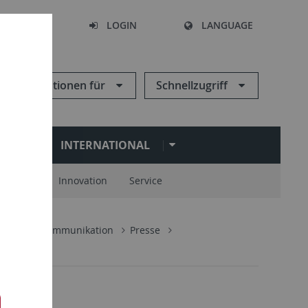
SEARCH
LOGIN
LANGUAGE
Informationen für
Schnellzugriff
N
INTERNATIONAL
spartner
Innovation
Service
enschaftskommunikation
Presse