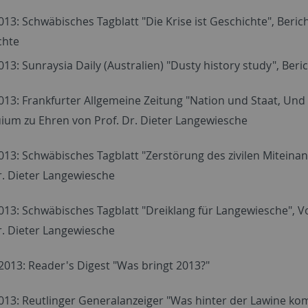
013: Schwäbisches Tagblatt "Die Krise ist Geschichte", Beri
chte
013: Sunraysia Daily (Australien) "Dusty history study", Ber
013: Frankfurter Allgemeine Zeitung "Nation und Staat, Und K
ium zu Ehren von Prof. Dr. Dieter Langewiesche
013: Schwäbisches Tagblatt "Zerstörung des zivilen Miteina
r. Dieter Langewiesche
013: Schwäbisches Tagblatt "Dreiklang für Langewiesche",
r. Dieter Langewiesche
2013: Reader's Digest "Was bringt 2013?"
013: Reutlinger Generalanzeiger "Was hinter der Lawine kom