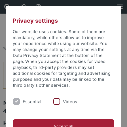
Skip
Skip
to
to
content
footer
Privacy settings
Our website uses cookies. Some of them are
mandatory, while others allow us to improve
your experience while using our website. You
You are here:
Startseite
...
7
may change your settings at any time via the
Data Privacy Statement at the bottom of the
page. When you accept the cookies for video
playback, third-party providers may set
additional cookies for targeting and advertising
purposes and your data may be linked to the
third party’s other services.
Essential
Videos
Newsletter Uni Tübingen aktuell Nr.
4/2014: Forschung
Humboldt-Professorin für die Universität
Accept all