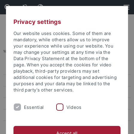
Skip
Skip
to
to
content
footer
Privacy settings
Our website uses cookies. Some of them are
mandatory, while others allow us to improve
your experience while using our website. You
You are here:
Startseite
...
Equity
may change your settings at any time via the
Data Privacy Statement at the bottom of the
page. When you accept the cookies for video
Policies - Strategien
playback, third-party providers may set
additional cookies for targeting and advertising
Service
purposes and your data may be linked to the
third party’s other services.
Förderprogramme
Handlungsfelder
Essential
Videos
Netzwerke
Kontakt Team Equity
Accept all