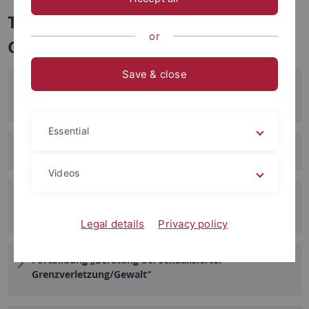
Termine und Meldungen aus der
or
Gleichstellung
Save & close
„Sexualisierte Belästigung,Diskriminierung und Gewalt
im Hochschulkontext“
Essential
Soapbox Science Tübingen 2026
Videos
„First Generation Academics: Der Einfluss der sozialen
Herkunft im deutschen Hochschulsystem“
Legal details
Privacy policy
Fortbildung „Beratung bei sexualisierter
Grenzverletzung/Gewalt“