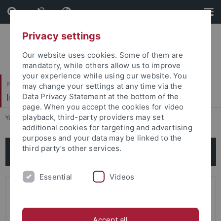
Skip
Skip
to
to
content
footer
Privacy settings
Our website uses cookies. Some of them are
mandatory, while others allow us to improve
your experience while using our website. You
Philosophische Fakultät
may change your settings at any time via the
Institut für Medienwissenschaft
Data Privacy Statement at the bottom of the
page. When you accept the cookies for video
playback, third-party providers may set
You are here:
Startseite
...
Aktuelles
additional cookies for targeting and advertising
purposes and your data may be linked to the
third party’s other services.
Aktuelles
Essential
Videos
Accept all