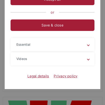
or
Save & close
Essential
17.09.2024
Videos
Herzlich Willkommen am Institut für
Medienwissenschaft!
Legal details
Privacy policy
Read more