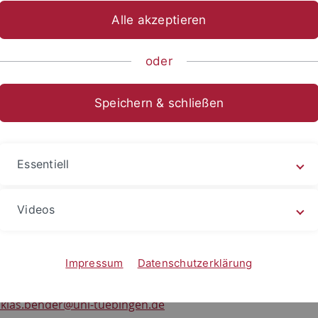
Alle akzeptieren
ische Fakultät
...
Neuere deutsche Literatur
Mitarbeitend
oder
. Niklas Bender
Speichern & schließen
uhlvertretung im Sommersemester 2019 un
Essentiell
semester 2019/2020
Videos
ät Tübingen
s Seminar
r. 50
Impressum
Datenschutzerklärung
bingen
iklas.bender
@uni-tuebingen.de