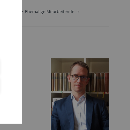
e
Team
Ehemalige Mitarbeitende
d im