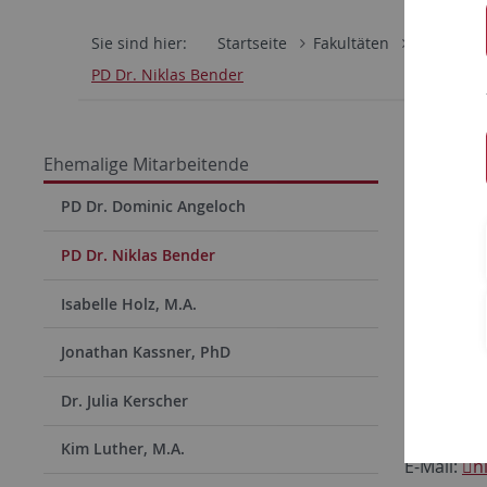
Sie sind hier:
Startseite
Fakultäten
Philosoph
PD Dr. Niklas Bender
PD Dr
Ehemalige Mitarbeitende
PD Dr. Dominic Angeloch
Lehrst
PD Dr. Niklas Bender
Winter
Isabelle Holz, M.A.
Kontakt
Universit
Jonathan Kassner, PhD
Deutsche
Dr. Julia Kerscher
Wilhelmst
72074 Tü
Kim Luther, M.A.
E-Mail:
n