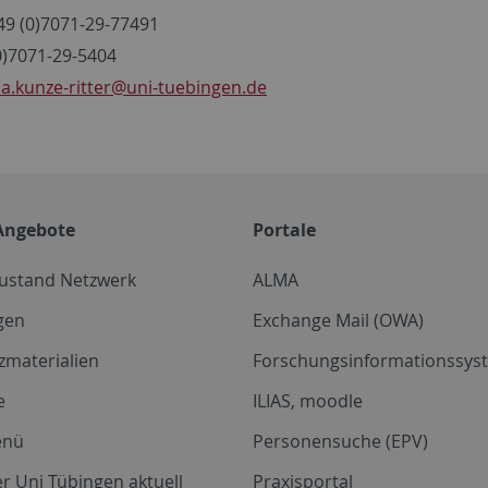
+49 (0)7071-29-77491
(0)7071-29-5404
via.kunze-ritter
@uni-tuebingen.de
Angebote
Portale
zustand Netzwerk
ALMA
gen
Exchange Mail (OWA)
zmaterialien
Forschungsinformationssyst
e
ILIAS, moodle
enü
Personensuche (EPV)
r Uni Tübingen aktuell
Praxisportal