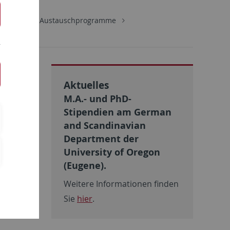
e
USA
Austauschprogramme
Aktuelles
erg
M.A.- und PhD-
Stipendien am German
iert hat.
and Scandinavian
ts.
Department der
ene
University of Oregon
(Eugene).
Weitere Informationen finden
Sie
hier
.