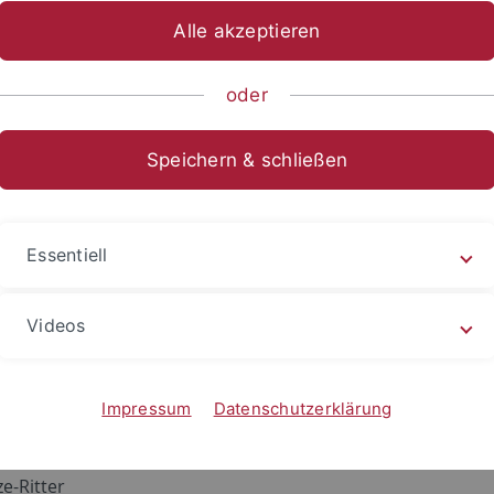
Alle akzeptieren
ische Fakultät
...
Neuere deutsche Literatur
Mitarbeitend
oder
rsity of Oregon
Speichern & schließen
en zur "UO" sind Bestandteil des Oregon Baden-Württemb
programms, das im Jahr 2008 sein 40-jähriges Bestehen gefe
Essentiell
t den Austausch von Undergraduate- und Graduate-Studen
t of German and Scandinavian, University of Oregon, Eug
Videos
Impressum
Datenschutzerklärung
udy Center in Germany (OSCG)
ze-Ritter