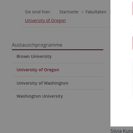
Sie sind hier:
Startseite
Fakultäten
Philosoph
University of Oregon
Unive
Austauschprogramme
Beziehung
Brown University
Austausch
University of Oregon
Es umfass
University of Washington
Departmen
Washington University
Flyer
Kontakt
Oregon St
Silvia Kun