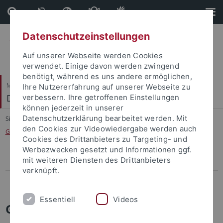
Direkt
Direkt
zum
zur
Inhalt
Fußleiste
Datenschutzeinstellungen
Auf unserer Webseite werden Cookies
verwendet. Einige davon werden zwingend
benötigt, während es uns andere ermöglichen,
Mathematisch-Naturwissenschaftliche Fakultät
Ihre Nutzererfahrung auf unserer Webseite zu
Distributed Intelligence
verbessern. Ihre getroffenen Einstellungen
können jederzeit in unserer
Datenschutzerklärung bearbeitet werden. Mit
Sie sind hier:
Startseite
...
den Cookies zur Videowiedergabe werden auch
Grundlagen des Maschinellen Lernens - SoSe 2026
Cookies des Drittanbieters zu Targeting- und
Werbezwecken gesetzt und Informationen ggf.
mit weiteren Diensten des Drittanbieters
Reinforcement Learning Lecture - WS 2025/26
verknüpft.
Grundlagen des Maschinellen Lernens - SoSe 2026
Essentiell
Videos
Grundlagen des Maschinellen