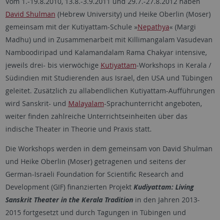
Vom 1.-19.8.2010, 13.8.-3.9.2011 und 29.7.-27.8.2012 haben
David Shulman
(Hebrew University) und Heike Oberlin (Moser)
gemeinsam mit der Kutiyattam-Schule »
Nepathya
« (Margi
Madhu) und in Zusammenarbeit mit Killimangalam Vasudevan
Namboodiripad und Kalamandalam Rama Chakyar intensive,
jeweils drei- bis vierwöchige
Kutiyattam
-Workshops in Kerala /
Südindien mit Studierenden aus Israel, den USA und Tübingen
geleitet. Zusätzlich zu allabendlichen Kutiyattam-Aufführungen
wird Sanskrit- und
Malayalam
-Sprachunterricht angeboten,
weiter finden zahlreiche Unterrichtseinheiten über das
indische Theater in Theorie und Praxis statt.
Die Workshops werden in dem gemeinsam von David Shulman
und Heike Oberlin (Moser) getragenen und seitens der
German-Israeli Foundation for Scientific Research and
Development (GIF) finanzierten Projekt
Kudiyattam: Living
Sanskrit Theater in the Kerala Tradition
in den Jahren 2013-
2015 fortgesetzt und durch Tagungen in Tübingen und