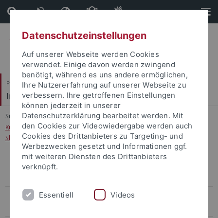
Direkt
Direkt
zum
zur
Inhalt
Fußleiste
Datenschutzeinstellungen
Auf unserer Webseite werden Cookies
verwendet. Einige davon werden zwingend
benötigt, während es uns andere ermöglichen,
Philosophische Fakultät
Ihre Nutzererfahrung auf unserer Webseite zu
Indologie
verbessern. Ihre getroffenen Einstellungen
können jederzeit in unserer
Datenschutzerklärung bearbeitet werden. Mit
Sie sind hier:
Startseite
...
den Cookies zur Videowiedergabe werden auch
Kutiyattam: Living Sanskrit Theater in the Kerala Tradition (GIF; Oberlin &
Cookies des Drittanbieters zu Targeting- und
Shulman)
Werbezwecken gesetzt und Informationen ggf.
mit weiteren Diensten des Drittanbieters
verknüpft.
Farbpräferenzen – ein interdisziplinäres Forschungsvorhaben
(Exploration Fund / Plattform 4; Oberlin, Mucciarelli et al.)
Essentiell
Videos
Kutiyattam: Living Sanskrit Theater in the Kerala Tradition (GIF;
Oberlin & Shulman)