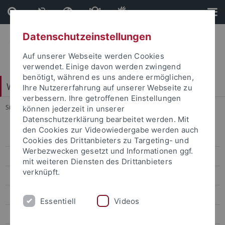
Direkt
Direkt
zum
zur
Inhalt
Fußleiste
Datenschutzeinstellungen
Auf unserer Webseite werden Cookies
verwendet. Einige davon werden zwingend
benötigt, während es uns andere ermöglichen,
Web-Styleguide Uni Tübingen
Ihre Nutzererfahrung auf unserer Webseite zu
verbessern. Ihre getroffenen Einstellungen
Sie sind hier:
Startseite
...
Ebene 3.3
können jederzeit in unserer
Datenschutzerklärung bearbeitet werden. Mit
den Cookies zur Videowiedergabe werden auch
Ebene 3.1
Cookies des Drittanbieters zu Targeting- und
Werbezwecken gesetzt und Informationen ggf.
Ebene 3.2
mit weiteren Diensten des Drittanbieters
verknüpft.
Ebene 3.3
Ebene 4.1
Essentiell
Videos
Alternativer Navigationstitel