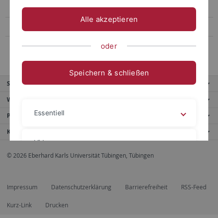
Ebene 3.5
Alle akzeptieren
Ebene 3.6
Ebene 3.7
oder
Speichern & schließen
Service
Weitere Angebote
Essentiell
Portale
Kontaktinfo
Videos
© 2026 Eberhard Karls Universität Tübingen, Tübingen
Impressum
Datenschutzerklärung
Impressum
Datenschutzerklärung
Barrierefreiheit
RSS-Feed
Kurz-Link
Drucken