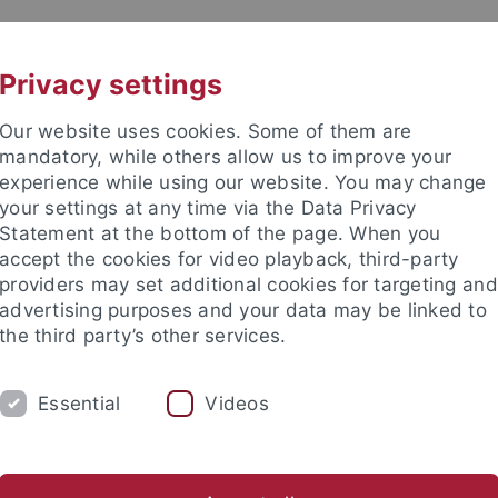
UNI A-Z
CONTACT
Privacy settings
Our website uses cookies. Some of them are
mandatory, while others allow us to improve your
experience while using our website. You may change
your settings at any time via the Data Privacy
ogy
Statement at the bottom of the page. When you
accept the cookies for video playback, third-party
providers may set additional cookies for targeting and
advertising purposes and your data may be linked to
the third party’s other services.
CHAIRS
RESEARCH
STAFF
Essential
Videos
ommission
Gemeinsame Seminarverwaltung
University and
amic Theology
Center