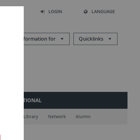
SEARCH
LOGIN
LANGUAGE
Information for
Quicklinks
INTERNATIONAL
 Family
Library
Network
Alumni