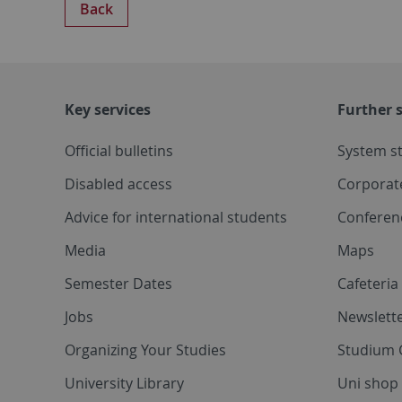
Back
Key services
Further s
Official bulletins
System s
Disabled access
Corporat
Advice for international students
Conferen
Media
Maps
Semester Dates
Cafeteri
Jobs
Newslette
Organizing Your Studies
Studium 
University Library
Uni shop