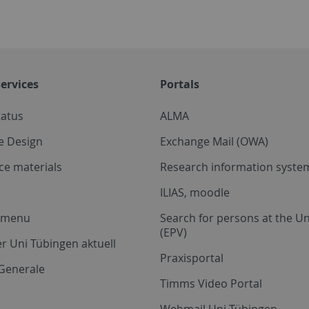
ervices
Portals
tatus
ALMA
e Design
Exchange Mail (OWA)
ce materials
Research information system
ILIAS, moodle
a menu
Search for persons at the Un
(EPV)
r Uni Tübingen aktuell
Praxisportal
Generale
Timms Video Portal
Webmail Uni Tübingen