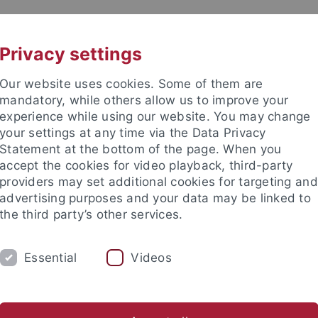
UNI A-Z
CONTACT
Privacy settings
Our website uses cookies. Some of them are
mandatory, while others allow us to improve your
experience while using our website. You may change
your settings at any time via the Data Privacy
ogy
Statement at the bottom of the page. When you
accept the cookies for video playback, third-party
providers may set additional cookies for targeting and
advertising purposes and your data may be linked to
the third party’s other services.
CHAIRS
RESEARCH
STAFF
Essential
Videos
amic Theology
News
Event archive