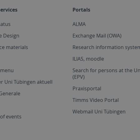
ervices
Portals
tatus
ALMA
e Design
Exchange Mail (OWA)
ce materials
Research information system
ILIAS, moodle
a menu
Search for persons at the Un
(EPV)
r Uni Tübingen aktuell
Praxisportal
Generale
Timms Video Portal
Webmail Uni Tübingen
of events