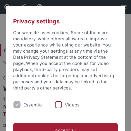
Skip
Skip
to
to
content
footer
Privacy settings
Our website uses cookies. Some of them are
mandatory, while others allow us to improve
your experience while using our website. You
Center for Islamic Theology
may change your settings at any time via the
Data Privacy Statement at the bottom of the
You are here:
Home
...
Event archive
page. When you accept the cookies for video
playback, third-party providers may set
additional cookies for targeting and advertising
03.05.2019
purposes and your data may be linked to the
Workshop: "Lebendiger Islam"
third party’s other services.
1. Wissenschaftlicher Workshop für
Essential
Videos
NachwuchsforscherInnen der Islamisch-
Theologischen Studien in Deutschland
Date :
03.05.2019 until 04.05.2019
Accept all