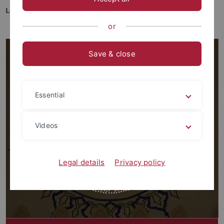
Location :
Gästehaus Lessingweg 3
or
Save & close
Essential
Videos
Legal details
Privacy policy