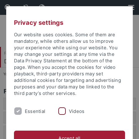
Skip
Skip
to
to
content
footer
Privacy settings
Our website uses cookies. Some of them are
mandatory, while others allow us to improve
your experience while using our website. You
Faculty of Science
may change your settings at any time via the
Department of Biology
Data Privacy Statement at the bottom of the
page. When you accept the cookies for video
playback, third-party providers may set
You are here:
Home
...
Studieninteresse
additional cookies for targeting and advertising
purposes and your data may be linked to the
FAQ Studieninteresse & Bewerbung
third party’s other services.
Kann ich mir die Uni mal anschauen?
Essential
Videos
Kann ich ein Schnupperstudium Biologie machen?
Kann ich ein Schülerpraktikum in der Biologie
machen?
Accept all