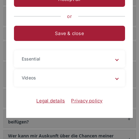
Wie kann ich mich am besten auf das Biologiestudium
or
vorbereiten?
Welche Schulnoten zählen für meine Bewerbung?
Save & close
Mit welchen Qualifikationen kann ich eine
"Verbesserung" meines Abischnitts erreichen?
Essential
Wie muss eine Bescheinigung zur "Verbesserung"
meines Abiturschnitts im Bewerbungsverfahren
Videos
aussehen?
Wo kann ich mich für einen Biologie-Studienplatz an
Legal details
Privacy policy
der Uni Tübingen bewerben?
Welche Unterlagen muss ich meiner Bewerbung
beifügen?
Wer kann mir Auskunft über die Chancen meiner