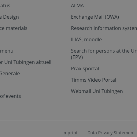
tatus
ALMA
e Design
Exchange Mail (OWA)
ce materials
Research information system
ILIAS, moodle
a menu
Search for persons at the Un
(EPV)
r Uni Tübingen aktuell
Praxisportal
Generale
Timms Video Portal
Webmail Uni Tübingen
of events
Imprint
Data Privacy Statement