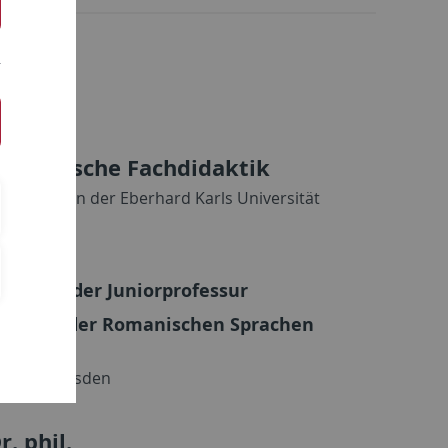
manistische Fachdidaktik
lienisch) an der Eberhard Karls Universität
luation der Juniorprofessur
Didaktik der Romanischen Sprachen
sch)
rsität Dresden
. phil.