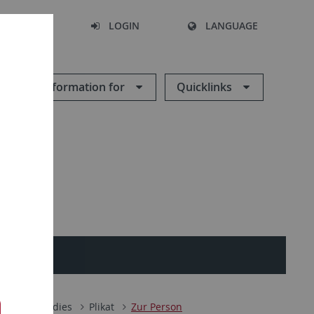
SEARCH
LOGIN
LANGUAGE
Information for
Quicklinks
omance Studies
Plikat
Zur Person