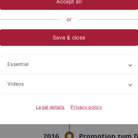
Accept all
Dr. Jochen Plikat
or
rson
Save & close
seit 4/2024
Professor für Ro
(Französisch/Spanisch/Ita
Essential
Tübingen
Videos
11/2020
positive Zwischeneva
4/2018 bis 3/2024
Juniorprofessor für 
Legal details
Privacy policy
(Französisch/Italieni
an der Technischen Unive
2016
Promotion zum Dr