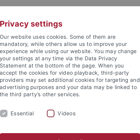
UNI A-Z
CONTACT
Privacy settings
Our website uses cookies. Some of them are
mandatory, while others allow us to improve your
experience while using our website. You may change
your settings at any time via the Data Privacy
Statement at the bottom of the page. When you
accept the cookies for video playback, third-party
providers may set additional cookies for targeting and
advertising purposes and your data may be linked to
the third party’s other services.
Essential
Videos
RESEARCH
CONTACT
anities
Departments
Modern Languages
Department of R