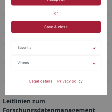
Hinweise zur Budgetkalkulation
Leitlinien zum Forschungsdatenmanagement
or
Leitfaden zur Erstellung von Präsentationen bei Begehungen
Save & close
Drittmittelverwaltung
Unterstützung bei Tierversuchsalternativen
Essential
Graduiertenakademie
Der Schritt zur Professur
Videos
Kommissionen
Gute wissenschaftliche Praxis
Legal details
Privacy policy
Angriffe auf Wissenschaftlerinnen und Wissenschaftler
Leitlinien zum
Forschungsdatenmanagement