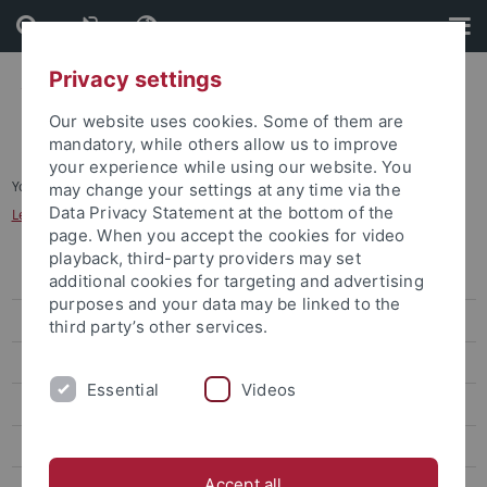
Skip
Skip
to
to
content
footer
Privacy settings
Our website uses cookies. Some of them are
mandatory, while others allow us to improve
your experience while using our website. You
You are here:
Startseite
...
may change your settings at any time via the
Data Privacy Statement at the bottom of the
Leitlinien zum Forschungsdatenmanagement
page. When you accept the cookies for video
playback, third-party providers may set
Forschungsförderung
additional cookies for targeting and advertising
purposes and your data may be linked to the
Forschungsfördernachrichten
third party’s other services.
Unterstützung bei der Antragstellung
Essential
Videos
Verfahren bei Forschungsanträgen
Texte und Hintergrundwissen für die Antragstellung
Accept all