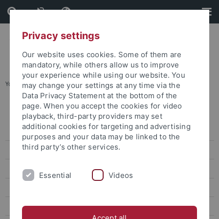
Skip
Skip
to
to
content
footer
Privacy settings
Our website uses cookies. Some of them are
mandatory, while others allow us to improve
your experience while using our website. You
You are here:
Startseite
...
Karte A: Morgenstelle
may change your settings at any time via the
Data Privacy Statement at the bottom of the
page. When you accept the cookies for video
Lagepläne
playback, third-party providers may set
additional cookies for targeting and advertising
Adressenliste
purposes and your data may be linked to the
third party’s other services.
Barrierefreie Zugänge
Übersichtsplan
Essential
Videos
Karte A: Morgenstelle
Karte B: Wilhelmstraße - Talkliniken
Accept all