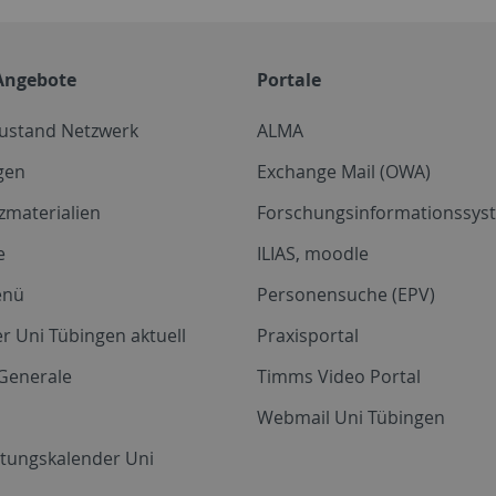
Angebote
Portale
zustand Netzwerk
ALMA
gen
Exchange Mail (OWA)
zmaterialien
Forschungsinformationssyst
e
ILIAS, moodle
enü
Personensuche (EPV)
r Uni Tübingen aktuell
Praxisportal
Generale
Timms Video Portal
Webmail Uni Tübingen
ltungskalender Uni