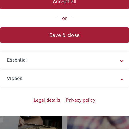
Accept all
or
innen und Wissenschaftler
Save & close
Essential
Videos
Legal details
Privacy policy