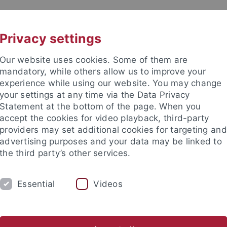
UNI A-Z
KONTAKT
Privacy settings
Our website uses cookies. Some of them are
mandatory, while others allow us to improve your
experience while using our website. You may change
your settings at any time via the Data Privacy
Statement at the bottom of the page. When you
accept the cookies for video playback, third-party
providers may set additional cookies for targeting and
advertising purposes and your data may be linked to
the third party’s other services.
HUNG
FACHBEREICHE
PROMOTION/HAB
Essential
Videos
Internationale Wissenschaftler
Internationale Studierende
ische Fakultät
International
Internationale Wissenschaftler