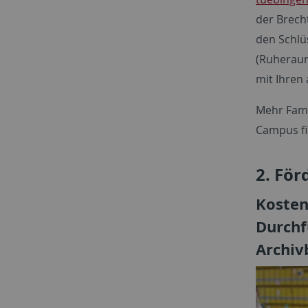
der Brech
den Schlüs
(Ruheraum
mit Ihren 
Mehr Fami
Campus fi
2. Fö
Kosten
Durchf
Archiv