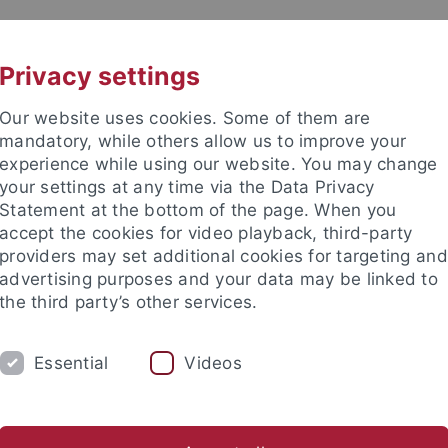
UNI A-Z
KONTAKT
Privacy settings
Our website uses cookies. Some of them are
mandatory, while others allow us to improve your
experience while using our website. You may change
your settings at any time via the Data Privacy
Statement at the bottom of the page. When you
accept the cookies for video playback, third-party
providers may set additional cookies for targeting and
advertising purposes and your data may be linked to
the third party’s other services.
HUNG
FACHBEREICHE
PROMOTION/HAB
Essential
Videos
Familienförderung
Doktorandenkonvent
Ausschreibungen
ische Fakultät
Fakultät
Gleichstellung
Fördermaßnahmen