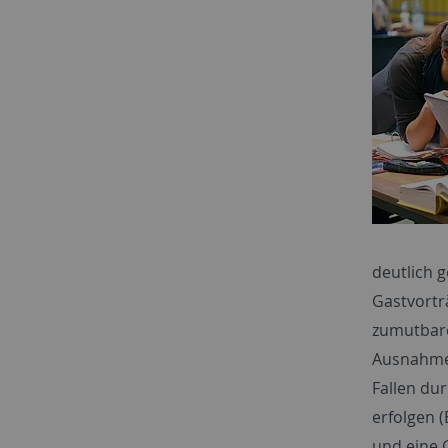
deutlich 
Gastvortr
zumutbare
Ausnahmef
Fallen dur
erfolgen 
und eine 