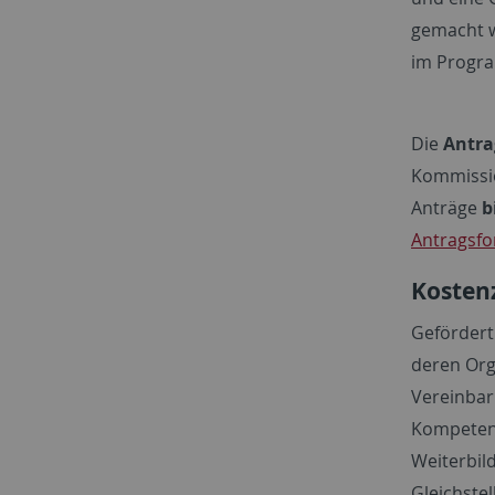
gemacht w
im Progra
Die
Antra
Kommissio
Anträge
b
Antragsfo
Kosten
Gefördert
deren Org
Vereinbar
Kompetenz
Weiterbil
Gleichste