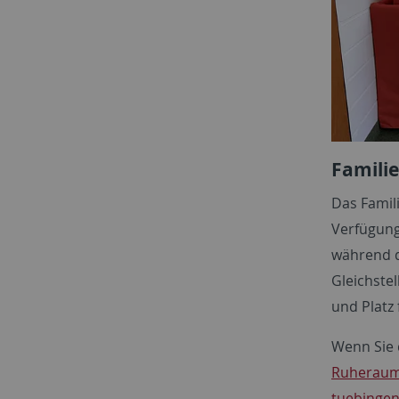
Famili
Das Famil
Verfügung
während d
Gleichstel
und Platz 
Wenn Sie 
Ruherau
tuebingen