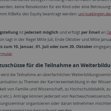
erden, keine Reisekosten für ein Kind oder eine Betreuu
mm KiBeKo des Equity beantragt werden:
uni-tuebingen.de
gstellung
ist
jederzeit möglich
und erfolgt
per Email
an
g
n tagt in der Regel Mitte Juli, Ende Oktober und Mitte Janu
is zum 10. Januar, 01. Juli oder zum 20. Oktober
eingegan
rmular
zuschüsse für die Teilnahme an Weiterbil
 wird die Teilnahme an überfachlichen Weiterbildungssemi
anisation zu Themen der Karriereentwicklung in der Wissensc
keit von Familie und Wissenschaft, zu Hochschuldidaktik, zu
 etc.). Anträge können jederzeit von Nachwuchswissenschaft
dungsseminar organisieren oder daran teilnehmen möchten.
llungskommission bezuschusst werden.