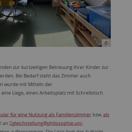
den zur kurzzeitigen Betreuung ihrer Kinder zur
erden. Bei Bedarf steht das Zimmer auch
 wurde mit Mitteln der
eine Liege, einen Arbeitsplatz mit Schreibtisch
ular für eine Nutzung als Familienzimmer
bzw.
als
il an
gleichstellung
@philosophie.uni-
igten aufgenommen. Die Liste liegt der Aufsicht