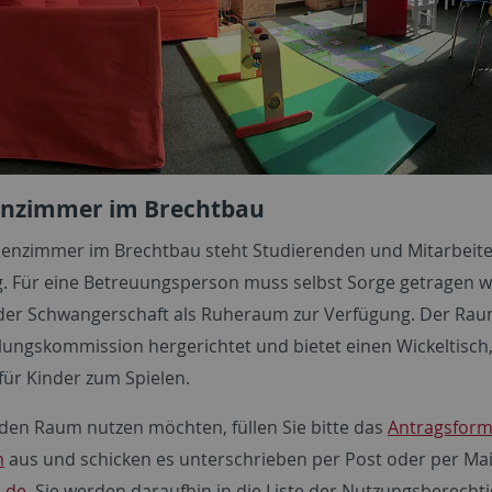
enzimmer im Brechtbau
ienzimmer im Brechtbau steht Studierenden und Mitarbeiten
. Für eine Betreuungsperson muss selbst Sorge getragen w
er Schwangerschaft als Ruheraum zur Verfügung. Der Raum
lungskommission hergerichtet und bietet einen Wickeltisch, 
für Kinder zum Spielen.
den Raum nutzen möchten, füllen Sie bitte das
Antragsform
m
aus und schicken es unterschrieben per Post oder per Ma
.de
. Sie werden daraufhin in die Liste der Nutzungsberecht