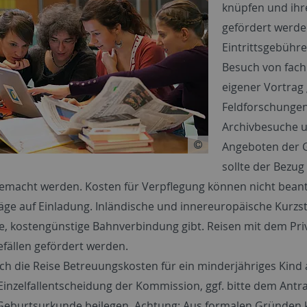
knüpfen und ihre
gefördert werde
Eintrittsgebühr
Besuch von fach
eigener Vortrag
Feldforschungen,
Archivbesuche un
Angeboten der G
sollte der Bezug
gemacht werden. Kosten für Verpflegung können nicht beantr
äge auf Einladung. Inländische und innereuropäische Kurzst
, kostengünstige Bahnverbindung gibt. Reisen mit dem Pri
ällen gefördert werden.
ch die Reise Betreuungskosten für ein minderjähriges Kind a
(Einzelfallentscheidung der Kommission, ggf. bitte dem Antr
Geburtsurkunde beilegen. Achtung: Aus formalen Gründen