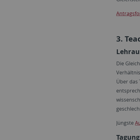
Antragsfo
3. Tea
Lehrau
Die Gleic
Verhältni
Über das 
entsprech
wissenscha
geschlech
Jüngste
A
Tagung