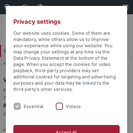
Skip
Skip
to
to
content
footer
Privacy settings
Our website uses cookies. Some of them are
mandatory, while others allow us to improve
your experience while using our website. You
Philosophische Fakultät
may change your settings at any time via the
Data Privacy Statement at the bottom of the
You are here:
Startseite
...
Fakultätsverwaltung
page. When you accept the cookies for video
playback, third-party providers may set
additional cookies for targeting and advertising
Verwaltung der Philosophischen Fakultät
purposes and your data may be linked to the
third party’s other services.
Keplerstraße 2 (2. Stock)
72074 Tübingen
+49 (0)7071 / 29-77965
Essential
Videos
dekanat
@philosophie.uni-tuebingen.de
Lageplan
mit Hinweisen zur Anfahrt und weiterführenden
Accept all