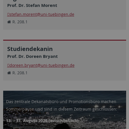
Prof. Dr. Stefan Morent
stefan.morent
@uni-tuebingen.de
R. 208.1
Studiendekanin
Prof. Dr. Doreen Bryant
doreen.bryant
@uni-tuebingen.de
R. 208.1
Sommerpause Dekanat 2026
Das zentrale Dekanatsbüro und Promotionsbüro machen
Sommerpause und sind in diesem Zeitraum geschlossen:
13. – 31. August 2026 (einschließlich)