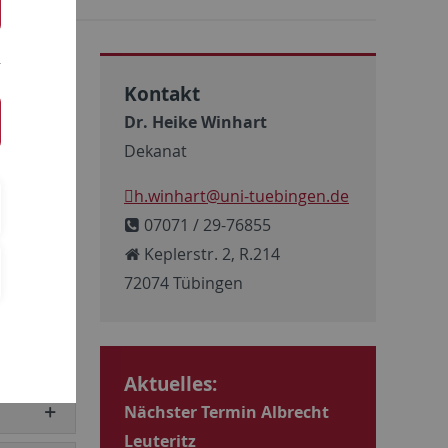
Kontakt
Dr. Heike Winhart
Dekanat
h.winhart
@uni-tuebingen.de
07071 / 29-76855
Keplerstr. 2, R.214
72074 Tübingen
Aktuelles:
Nächster Termin Albrecht
Leuteritz