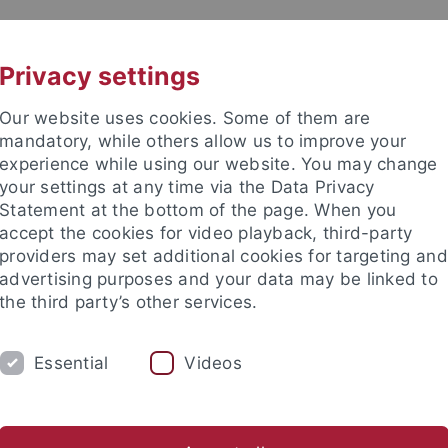
UNI A-Z
KONTAKT
Privacy settings
Our website uses cookies. Some of them are
mandatory, while others allow us to improve your
experience while using our website. You may change
your settings at any time via the Data Privacy
Statement at the bottom of the page. When you
accept the cookies for video playback, third-party
providers may set additional cookies for targeting and
advertising purposes and your data may be linked to
the third party’s other services.
HUNG
FACHBEREICHE
PROMOTION/HAB
Essential
Videos
Digital Humanities und KI
ische Fakultät
Studium
Preise und Stipendien