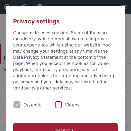
Skip
Skip
to
to
content
footer
Privacy settings
Our website uses cookies. Some of them are
mandatory, while others allow us to improve
your experience while using our website. You
Philosophische Fakultät
may change your settings at any time via the
Fachbereich Asien-Orient-Wissenschaften
Data Privacy Statement at the bottom of the
page. When you accept the cookies for video
playback, third-party providers may set
You are here:
Startseite
...
Gleichstellung
additional cookies for targeting and advertising
purposes and your data may be linked to the
Aktuelles
third party’s other services.
Ethnologie
Essential
Videos
Indologie
Japanologie
Accept all