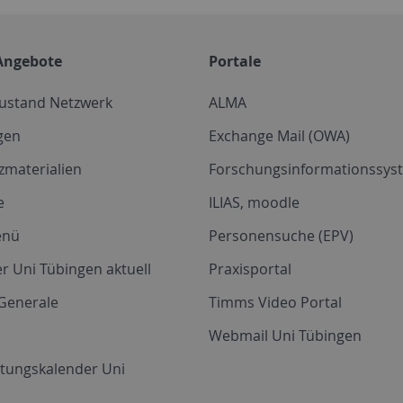
Angebote
Portale
zustand Netzwerk
ALMA
gen
Exchange Mail (OWA)
zmaterialien
Forschungsinformationssyst
e
ILIAS, moodle
enü
Personensuche (EPV)
r Uni Tübingen aktuell
Praxisportal
Generale
Timms Video Portal
Webmail Uni Tübingen
ltungskalender Uni