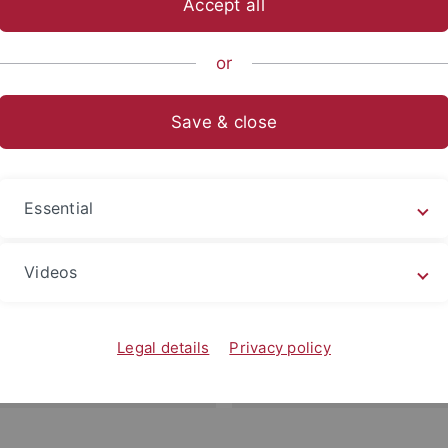
Accept all
or
Großprojekte vor, die über Programme wie
Förderungen durc
Save & close
aben
und
DFG-Programme für internationale Zusammena
liche Disziplinen und profitieren von internationalen Par
Essential
Emmy Noether-
Videos
Legal details
Privacy policy
ekte
Reinhart Kosell