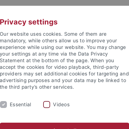
UNI A-Z
KONTAKT
Privacy settings
Our website uses cookies. Some of them are
mandatory, while others allow us to improve your
experience while using our website. You may change
your settings at any time via the Data Privacy
Statement at the bottom of the page. When you
accept the cookies for video playback, third-party
providers may set additional cookies for targeting and
advertising purposes and your data may be linked to
the third party’s other services.
HUNG
FACHBEREICHE
PROMOTION/HAB
Essential
Videos
ßprojekte
Akademieprojekte
Preise und Auszeichnungen
ische Fakultät
Forschung
Großprojekte