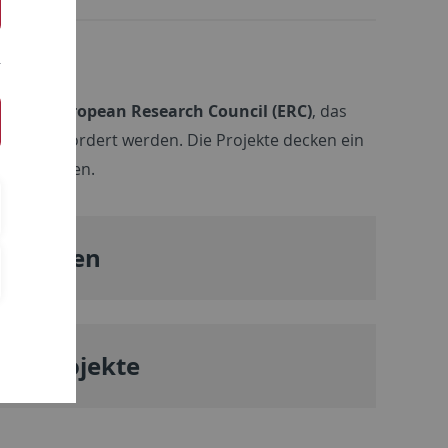
h den European Research Council (ERC)
, das
rbeit
gefördert werden. Die Projekte decken ein
tnerschaften.
Gruppen
eck-Projekte