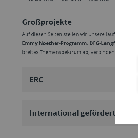
Großprojekte
Auf diesen Seiten stellen wir unsere laufenden 
Emmy Noether-Programm
,
DFG-Langfristvorh
breites Themenspektrum ab, verbinden unterschied
ERC
International geförderte Proj