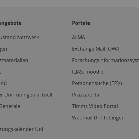
Angebote
Portale
zustand Netzwerk
ALMA
gen
Exchange Mail (OWA)
zmaterialien
Forschungsinformationssyst
e
ILIAS, moodle
enü
Personensuche (EPV)
r Uni Tübingen aktuell
Praxisportal
Generale
Timms Video Portal
Webmail Uni Tübingen
ltungskalender Uni