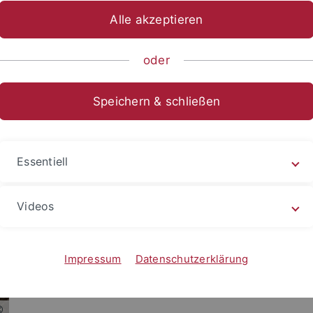
Alle akzeptieren
oder
r
Speichern & schließen
Büro:
Essentiell
Raum: 131, 1. OG
07071 / 29 - 72872
christof.landmesser
@uni-tuebingen.de
Videos
Impressum
Datenschutzerklärung