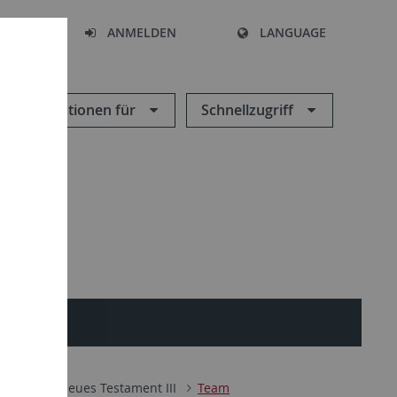
HEN
ANMELDEN
LANGUAGE
Informationen für
Schnellzugriff
tament
Neues Testament III
Team