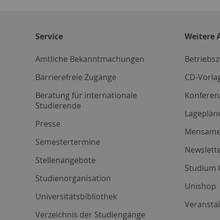
Service
Weitere 
Amtliche Bekanntmachungen
Betriebs
Barrierefreie Zugänge
CD-Vorla
Beratung für internationale
Konferen
Studierende
Lageplän
Presse
Mensam
Semestertermine
Newslette
Stellenangebote
Studium 
Studienorganisation
Unishop
Universitätsbibliothek
Veransta
Verzeichnis der Studiengänge