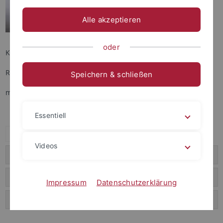
Alle akzeptieren
oder
KONTAKT
Raum 224, Liebmeisterstraße 12
Speichern & schließen
matthias.ruf@uni-tuebingen.de
Essentiell
Alle ausklappen
Videos
Kurzbiographie und Forschungsschwerpunkte
Forschungsprojekte
Impressum
Datenschutzerklärung
Publikationen