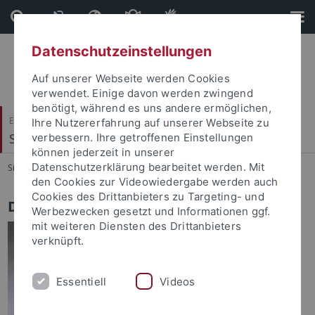
Direkt
Direkt
zum
zur
Inhalt
Fußleiste
Datenschutzeinstellungen
Auf unserer Webseite werden Cookies
verwendet. Einige davon werden zwingend
benötigt, während es uns andere ermöglichen,
Evangelisch-Theologische Fakultät
Ihre Nutzererfahrung auf unserer Webseite zu
Systematische Theologie I
verbessern. Ihre getroffenen Einstellungen
können jederzeit in unserer
Datenschutzerklärung bearbeitet werden. Mit
Sie sind hier:
Startseite
...
Dr. Matthias Ruf
den Cookies zur Videowiedergabe werden auch
Cookies des Drittanbieters zu Targeting- und
Dr. Matthias Ruf
Werbezwecken gesetzt und Informationen ggf.
mit weiteren Diensten des Drittanbieters
verknüpft.
Essentiell
Videos