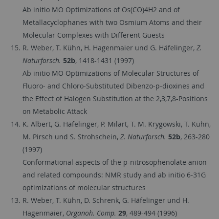
Ab initio MO Optimizations of Os(CO)4H2 and of
Metallacyclophanes with two Osmium Atoms and their
Molecular Complexes with Different Guests
R. Weber, T. Kühn, H. Hagenmaier und G. Häfelinger,
Z.
Naturforsch.
52b
, 1418-1431 (1997)
Ab initio MO Optimizations of Molecular Structures of
Fluoro- and Chloro-Substituted Dibenzo-p-dioxines and
the Effect of Halogen Substitution at the 2,3,7,8-Positions
on Metabolic Attack
K. Albert, G. Häfelinger, P. Milart, T. M. Krygowski, T. Kühn,
M. Pirsch und S. Strohschein,
Z. Naturforsch.
52b
, 263-280
(1997)
Conformational aspects of the p-nitrosophenolate anion
and related compounds: NMR study and ab initio 6-31G
optimizations of molecular structures
R. Weber, T. Kühn, D. Schrenk, G. Häfelinger und H.
Hagenmaier,
Organoh. Comp.
29
, 489-494 (1996)