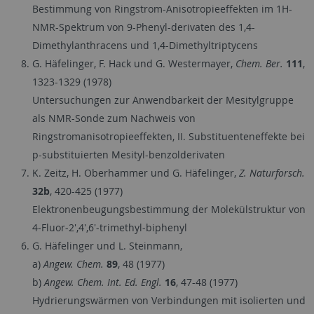
Bestimmung von Ringstrom-Anisotropieeffekten im 1H-
NMR-Spektrum von 9-Phenyl-derivaten des 1,4-
Dimethylanthracens und 1,4-Dimethyltriptycens
G. Häfelinger, F. Hack und G. Westermayer,
Chem. Ber.
111
,
1323-1329 (1978)
Untersuchungen zur Anwendbarkeit der Mesitylgruppe
als NMR-Sonde zum Nachweis von
Ringstromanisotropieeffekten, II. Substituenteneffekte bei
p-substituierten Mesityl-benzolderivaten
K. Zeitz, H. Oberhammer und G. Häfelinger,
Z. Naturforsch.
32b
, 420-425 (1977)
Elektronenbeugungsbestimmung der Molekülstruktur von
4-Fluor-2',4',6'-trimethyl-biphenyl
G. Häfelinger und L. Steinmann,
a)
Angew. Chem.
89
, 48 (1977)
b)
Angew. Chem. Int. Ed. Engl.
16
, 47-48 (1977)
Hydrierungswärmen von Verbindungen mit isolierten und