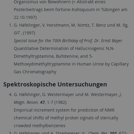
Organismus von Bewohnern (= Abstrakt eines
Posterbeitrags beim fortüne-Kolloquium in Tübingen am
22.10.1997)
G. Häfelinger, V. Horstmann, M. Nimtz, T. Benz und M. Ilg,
GIT
, (1997)
Special Issue for the 70th Birthday of Prof. Dr. Ernst Bayer
Quantitative Determination of Hallucinogenic N,N-
Dimethyltryptamine, Bufotenine, and 5-
Methoxydimethyltryptamine in Human Urine by Capillary
Gas Chromatography
Spektroskopische Untersuchungen
G. Häfelinger, G. Westermayer und M. Westermayer,
J.
Magn. Reson.
47
, 1-7 (1982)
Empirical increment system for prediction of NMR
chemical shifts of methyl proton signals of sterically
crowded methylbenzenes
G. Häfelinger und A. Streitwieser; Jr.,
Chem. Ber.
101
, 672-