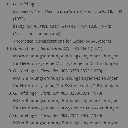
G. Häfelinger,
a)
Topics in Curr. Chem. (Fortschritte Chem. Forsch.)
28
, 1-39
(1972)
b)
Usp. Chim. (Russ. Chem. Rev.)
43
, 1794-1820 (1974);
(Russische Übersetzung)
Theoretical Considerations for Cyclic (pd)
-Systems
π
G. Häfelinger,
Tetrahedron
27
, 1635-1661 (1971)
MO-π-Bindungsordnung-Bindungslängenbeziehungen
für Hetero-π-systeme, VI. π-Systeme mit CS-Bindungen
G. Häfelinger,
Chem. Ber.
103
, 3370-3392 (1970)
MO-π-Bindungsordnung-Bindungslängenbeziehungen
für Hetero-π-systeme, V. π-Systeme mit NO-Bindungen
G. Häfelinger,
Chem. Ber.
103
, 3289-3301 (1970)
MO-π-Bindungsordnung-Bindungslängenbeziehungen
für Hetero-π-systeme, IV. π-Systeme mit NN-Bindungen
G. Häfelinger,
Chem. Ber.
103
, 2941-2960 (1970)
MO-π-Bindungsordnung-Bindungslängenbeziehungen