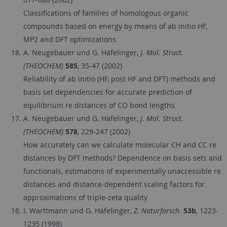
Classifications of families of homologous organic
compounds based on energy by means of ab initio HF,
MP2 and DFT optimizations
A. Neugebauer und G. Häfelinger,
J. Mol. Struct.
(THEOCHEM)
585
, 35-47 (2002)
Reliability of ab initio (HF, post HF and DFT) methods and
basis set dependencies for accurate prediction of
equilibrium re distances of CO bond lengths
A. Neugebauer und G. Häfelinger,
J. Mol. Struct.
(THEOCHEM)
578
, 229-247 (2002)
How accurately can we calculate molecular CH and CC re
distances by DFT methods? Dependence on basis sets and
functionals, estimations of experimentally unaccessible re
distances and distance-dependent scaling factors for
approximations of triple-zeta quality
I. Warttmann und G. Häfelinger,
Z. Naturforsch.
53b
, 1223-
1235 (1998)