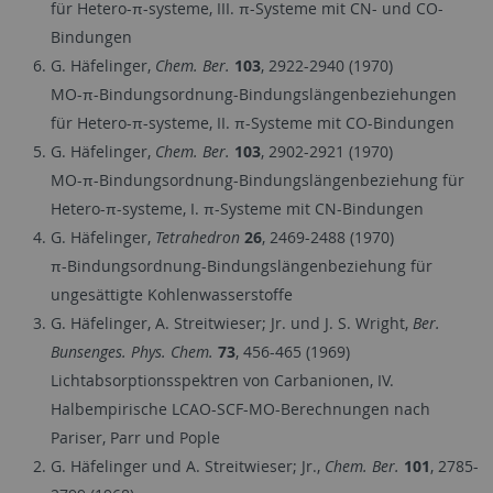
für Hetero-π-systeme, III. π-Systeme mit CN- und CO-
Bindungen
G. Häfelinger,
Chem. Ber.
103
, 2922-2940 (1970)
MO-π-Bindungsordnung-Bindungslängenbeziehungen
für Hetero-π-systeme, II. π-Systeme mit CO-Bindungen
G. Häfelinger,
Chem. Ber.
103
, 2902-2921 (1970)
MO-π-Bindungsordnung-Bindungslängenbeziehung für
Hetero-π-systeme, I. π-Systeme mit CN-Bindungen
G. Häfelinger,
Tetrahedron
26
, 2469-2488 (1970)
π-Bindungsordnung-Bindungslängenbeziehung für
ungesättigte Kohlenwasserstoffe
G. Häfelinger, A. Streitwieser; Jr. und J. S. Wright,
Ber.
Bunsenges. Phys. Chem.
73
, 456-465 (1969)
Lichtabsorptionsspektren von Carbanionen, IV.
Halbempirische LCAO-SCF-MO-Berechnungen nach
Pariser, Parr und Pople
G. Häfelinger und A. Streitwieser; Jr.,
Chem. Ber.
101
, 2785-