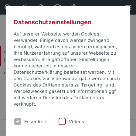
Direkt
Direkt
zum
zur
Inhalt
Fußleiste
Datenschutzeinstellungen
Auf unserer Webseite werden Cookies
verwendet. Einige davon werden zwingend
benötigt, während es uns andere ermöglichen,
Mathematisch-Naturwissenschaftliche Fakultät
Ihre Nutzererfahrung auf unserer Webseite zu
Institut für Organische Chemie
verbessern. Ihre getroffenen Einstellungen
können jederzeit in unserer
Datenschutzerklärung bearbeitet werden. Mit
Sie sind hier:
Startseite
...
Publications
den Cookies zur Videowiedergabe werden auch
Cookies des Drittanbieters zu Targeting- und
AK Albert
Werbezwecken gesetzt und Informationen ggf.
mit weiteren Diensten des Drittanbieters
AK Häfelinger
verknüpft.
Staff
Essentiell
Videos
Fields of Research