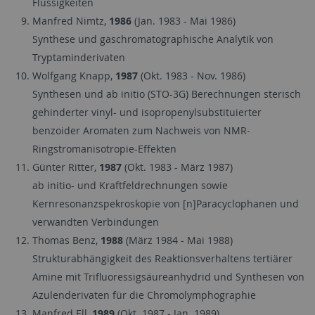
Flüssigkeiten
Manfred Nimtz,
1986
(Jan. 1983 - Mai 1986)
Synthese und gaschromatographische Analytik von
Tryptaminderivaten
Wolfgang Knapp,
1987
(Okt. 1983 - Nov. 1986)
Synthesen und ab initio (STO-3G) Berechnungen sterisch
gehinderter vinyl- und isopropenylsubstituierter
benzoider Aromaten zum Nachweis von NMR-
Ringstromanisotropie-Effekten
Günter Ritter,
1987
(Okt. 1983 - März 1987)
ab initio- und Kraftfeldrechnungen sowie
Kernresonanzspekroskopie von [n]Paracyclophanen und
verwandten Verbindungen
Thomas Benz,
1988
(März 1984 - Mai 1988)
Strukturabhängigkeit des Reaktionsverhaltens tertiärer
Amine mit Trifluoressigsäureanhydrid und Synthesen von
Azulenderivaten für die Chromolymphographie
Manfred Ell,
1989
(Okt. 1987 - Jan. 1989)