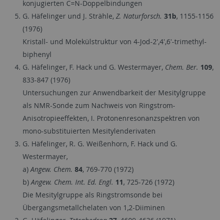
konjugierten C=N-Doppelbindungen
G. Häfelinger und J. Strähle,
Z. Naturforsch.
31b
, 1155-1156
(1976)
Kristall- und Molekülstruktur von 4-Jod-2',4',6'-trimethyl-
biphenyl
G. Häfelinger, F. Hack und G. Westermayer,
Chem. Ber.
109
,
833-847 (1976)
Untersuchungen zur Anwendbarkeit der Mesitylgruppe
als NMR-Sonde zum Nachweis von Ringstrom-
Anisotropieeffekten, I. Protonenresonanzspektren von
mono-substituierten Mesitylenderivaten
G. Häfelinger, R. G. Weißenhorn, F. Hack und G.
Westermayer,
a)
Angew. Chem.
84
, 769-770 (1972)
b)
Angew. Chem. Int. Ed. Engl.
11
, 725-726 (1972)
Die Mesitylgruppe als Ringstromsonde bei
Übergangsmetallchelaten von 1,2-Diiminen