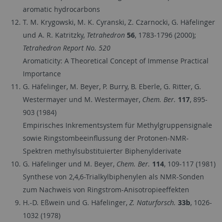
aromatic hydrocarbons
T. M. Krygowski, M. K. Cyranski, Z. Czarnocki, G. Häfelinger
und A. R. Katritzky,
Tetrahedron
56
, 1783-1796 (2000);
Tetrahedron Report No. 520
Aromaticity: A Theoretical Concept of Immense Practical
Importance
G. Häfelinger, M. Beyer, P. Burry, B. Eberle, G. Ritter, G.
Westermayer und M. Westermayer,
Chem. Ber.
117
, 895-
903 (1984)
Empirisches Inkrementsystem für Methylgruppensignale
sowie Ringstombeeinflussung der Protonen-NMR-
Spektren methylsubstituierter Biphenylderivate
G. Häfelinger und M. Beyer,
Chem. Ber.
114
, 109-117 (1981)
Synthese von 2,4,6-Trialkylbiphenylen als NMR-Sonden
zum Nachweis von Ringstrom-Anisotropieeffekten
H.-D. Eßwein und G. Häfelinger,
Z. Naturforsch.
33b
, 1026-
1032 (1978)