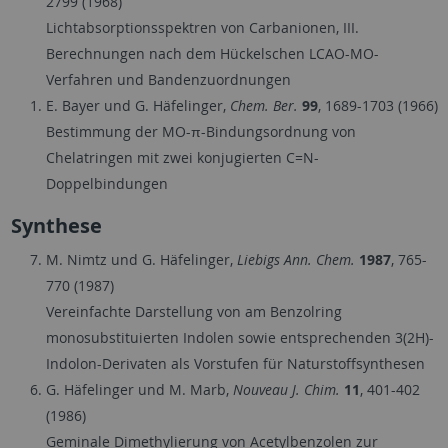
2799 (1968)
Lichtabsorptionsspektren von Carbanionen, III.
Berechnungen nach dem Hückelschen LCAO-MO-
Verfahren und Bandenzuordnungen
E. Bayer und G. Häfelinger,
Chem. Ber.
99
, 1689-1703 (1966)
Bestimmung der MO-π-Bindungsordnung von
Chelatringen mit zwei konjugierten C=N-
Doppelbindungen
Synthese
M. Nimtz und G. Häfelinger,
Liebigs Ann. Chem.
1987
, 765-
770 (1987)
Vereinfachte Darstellung von am Benzolring
monosubstituierten Indolen sowie entsprechenden 3(2H)-
Indolon-Derivaten als Vorstufen für Naturstoffsynthesen
G. Häfelinger und M. Marb,
Nouveau J. Chim.
11
, 401-402
(1986)
Geminale Dimethylierung von Acetylbenzolen zur