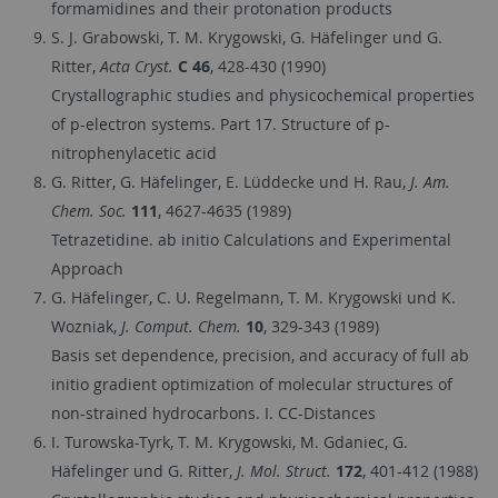
formamidines and their protonation products
S. J. Grabowski, T. M. Krygowski, G. Häfelinger und G.
Ritter,
Acta Cryst.
C 46
, 428-430 (1990)
Crystallographic studies and physicochemical properties
of p-electron systems. Part 17. Structure of p-
nitrophenylacetic acid
G. Ritter, G. Häfelinger, E. Lüddecke und H. Rau,
J. Am.
Chem. Soc.
111
, 4627-4635 (1989)
Tetrazetidine. ab initio Calculations and Experimental
Approach
G. Häfelinger, C. U. Regelmann, T. M. Krygowski und K.
Wozniak,
J. Comput. Chem.
10
, 329-343 (1989)
Basis set dependence, precision, and accuracy of full ab
initio gradient optimization of molecular structures of
non-strained hydrocarbons. I. CC-Distances
I. Turowska-Tyrk, T. M. Krygowski, M. Gdaniec, G.
Häfelinger und G. Ritter,
J. Mol. Struct.
172
, 401-412 (1988)