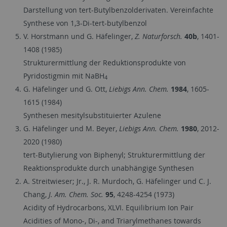
Darstellung von tert-Butylbenzolderivaten. Vereinfachte
Synthese von 1,3-Di-tert-butylbenzol
V. Horstmann und G. Häfelinger,
Z. Naturforsch.
40b
, 1401-
1408 (1985)
Strukturermittlung der Reduktionsprodukte von
Pyridostigmin mit NaBH
4
G. Häfelinger und G. Ott,
Liebigs Ann. Chem.
1984
, 1605-
1615 (1984)
Synthesen mesitylsubstituierter Azulene
G. Häfelinger und M. Beyer,
Liebigs Ann. Chem.
1980
, 2012-
2020 (1980)
tert-Butylierung von Biphenyl; Strukturermittlung der
Reaktionsprodukte durch unabhängige Synthesen
A. Streitwieser; Jr., J. R. Murdoch, G. Häfelinger und C. J.
Chang,
J. Am. Chem. Soc.
95
, 4248-4254 (1973)
Acidity of Hydrocarbons, XLVI. Equilibrium Ion Pair
Acidities of Mono-, Di-, and Triarylmethanes towards