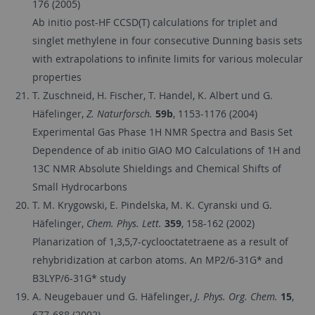
176 (2005)
Ab initio post-HF CCSD(T) calculations for triplet and
singlet methylene in four consecutive Dunning basis sets
with extrapolations to infinite limits for various molecular
properties
T. Zuschneid, H. Fischer, T. Handel, K. Albert und G.
Häfelinger,
Z. Naturforsch.
59b
, 1153-1176 (2004)
Experimental Gas Phase 1H NMR Spectra and Basis Set
Dependence of ab initio GIAO MO Calculations of 1H and
13C NMR Absolute Shieldings and Chemical Shifts of
Small Hydrocarbons
T. M. Krygowski, E. Pindelska, M. K. Cyranski und G.
Häfelinger,
Chem. Phys. Lett.
359
, 158-162 (2002)
Planarization of 1,3,5,7-cyclooctatetraene as a result of
rehybridization at carbon atoms. An MP2/6-31G* and
B3LYP/6-31G* study
A. Neugebauer und G. Häfelinger,
J. Phys. Org. Chem.
15
,
677-688 (2002)