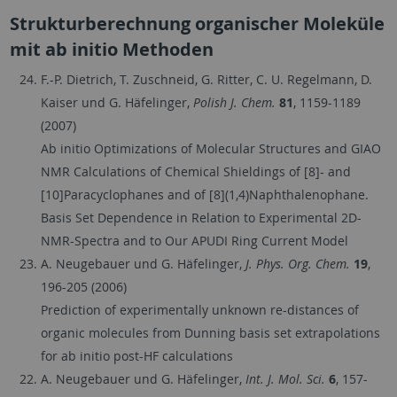
Strukturberechnung organischer Moleküle
mit ab initio Methoden
F.-P. Dietrich, T. Zuschneid, G. Ritter, C. U. Regelmann, D.
Kaiser und G. Häfelinger,
Polish J. Chem.
81
, 1159-1189
(2007)
Ab initio Optimizations of Molecular Structures and GIAO
NMR Calculations of Chemical Shieldings of [8]- and
[10]Paracyclophanes and of [8](1,4)Naphthalenophane.
Basis Set Dependence in Relation to Experimental 2D-
NMR-Spectra and to Our APUDI Ring Current Model
A. Neugebauer und G. Häfelinger,
J. Phys. Org. Chem.
19
,
196-205 (2006)
Prediction of experimentally unknown re-distances of
organic molecules from Dunning basis set extrapolations
for ab initio post-HF calculations
A. Neugebauer und G. Häfelinger,
Int. J. Mol. Sci.
6
, 157-