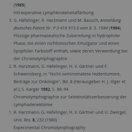
(
1985
)
Intraoperative Lymphknotenvitalfärbung
G. Häfelinger, R. Harzmann und M. Bausch,
Anmeldung
deutsches Patent Nr. P 3 416 915.6 vom 8. 5. 1984
(
1984
)
Flüssige pharmazeutische Zubereitung in hydrophiler
Phase, die einen nichtionischen Emulgator und einen
lipophilen Farbstoff enthält, sowie deren Verwendung bei
der Chromolymphographie
R. Harzmann, G. Häfelinger, H. V. Gärtner und F.
Schweinsberg, in "Nicht-seminomatese Hodentumore,
Beiträge zur Onkologie", Bd. 8 (Herausgeber H. J. Illger et
al.), S. Karger
1982
, S. 88–94
Chromolymphographie zur Selektivitätsverbesserung der
Lymphadenektomie
R. Harzmann, G. Häfelinger, H. V. Gärtner und U. Zwergel,
Urol. Res.
8
, 232 (1980)
Experimental Chromolymphography