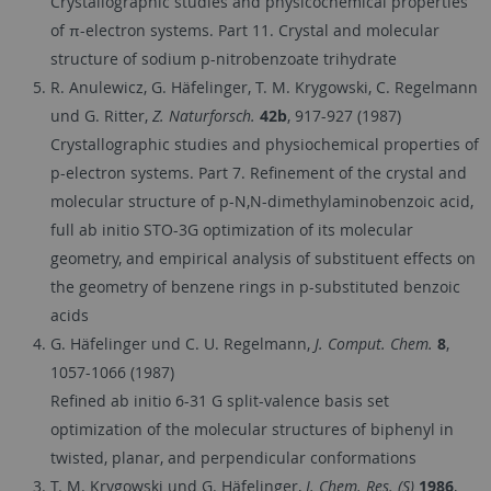
Crystallographic studies and physicochemical properties
of π-electron systems. Part 11. Crystal and molecular
structure of sodium p-nitrobenzoate trihydrate
R. Anulewicz, G. Häfelinger, T. M. Krygowski, C. Regelmann
und G. Ritter,
Z. Naturforsch.
42b
, 917-927 (1987)
Crystallographic studies and physiochemical properties of
p-electron systems. Part 7. Refinement of the crystal and
molecular structure of p-N,N-dimethylaminobenzoic acid,
full ab initio STO-3G optimization of its molecular
geometry, and empirical analysis of substituent effects on
the geometry of benzene rings in p-substituted benzoic
acids
G. Häfelinger und C. U. Regelmann,
J. Comput. Chem.
8
,
1057-1066 (1987)
Refined ab initio 6-31 G split-valence basis set
optimization of the molecular structures of biphenyl in
twisted, planar, and perpendicular conformations
T. M. Krygowski und G. Häfelinger,
J. Chem. Res. (S)
1986
,