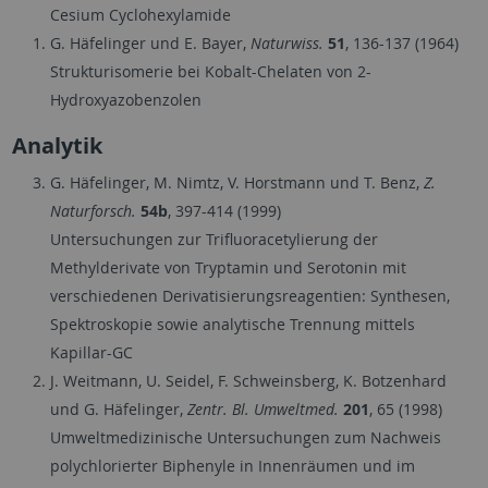
Cesium Cyclohexylamide
G. Häfelinger und E. Bayer,
Naturwiss.
51
, 136-137 (1964)
Strukturisomerie bei Kobalt-Chelaten von 2-
Hydroxyazobenzolen
Analytik
G. Häfelinger, M. Nimtz, V. Horstmann und T. Benz,
Z.
Naturforsch.
54b
, 397-414 (1999)
Untersuchungen zur Trifluoracetylierung der
Methylderivate von Tryptamin und Serotonin mit
verschiedenen Derivatisierungsreagentien: Synthesen,
Spektroskopie sowie analytische Trennung mittels
Kapillar-GC
J. Weitmann, U. Seidel, F. Schweinsberg, K. Botzenhard
und G. Häfelinger,
Zentr. Bl. Umweltmed.
201
, 65 (1998)
Umweltmedizinische Untersuchungen zum Nachweis
polychlorierter Biphenyle in Innenräumen und im