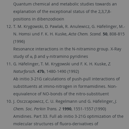
Quantum chemical and metabolic studies towards an
explanation of the exceptional status of the 2,3,7,8-
positions in dibenzodioxin
T. M. Krygowski, D. Pawlak, R. Anulewicz, G. Häfelinger, M.-
N. Homsi und F. K. H. Kuske,
Acta Chem. Scand.
50
, 808-815
(1996)
Resonance interactions in the N-nitramino group. X-Ray
study of α, β and γ-nitramino pyridines
G. Häfelinger, T. M. Krygowski und F. K. H. Kuske,
Z.
Naturforsch.
47b
, 1480-1490 (1992)
Ab initio 3-21G calculations of push-pull interactions of
substituents at imino-nitrogen in formamidines. Non-
equivalence of NO-bonds of the nitro-substituent
J. Osczcapowicz, C. U. Regelmann und G. Häfelinger,
J.
Chem. Soc. Perkin Trans. 2
1990
, 1551-1557 (1990)
Amidines. Part 33. Full ab initio 3-21G optimization of the
molecular structures of fluoro-derivatives of