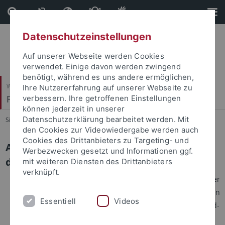
Direkt
Direkt
zum
zur
Inhalt
Fußleiste
Datenschutzeinstellungen
Auf unserer Webseite werden Cookies
verwendet. Einige davon werden zwingend
benötigt, während es uns andere ermöglichen,
Wirtschafts- und Sozialwissenschaftliche Fakultät
Ihre Nutzererfahrung auf unserer Webseite zu
Financial Institutions
verbessern. Ihre getroffenen Einstellungen
können jederzeit in unserer
Datenschutzerklärung bearbeitet werden. Mit
Sie sind hier:
Startseite
...
Anrechnung
den Cookies zur Videowiedergabe werden auch
Cookies des Drittanbieters zu Targeting- und
Anrechnung von Studienleistungen aus
Werbezwecken gesetzt und Informationen ggf.
dem Ausland
mit weiteren Diensten des Drittanbieters
verknüpft.
Für die
Anrechenbarkeit
ausländischer
Studienleistungen für Studierende in den
Essentiell
Videos
Bachelorstudiengängen besuchen Sie bitte die Download-
Seiten des
Prüfungsamtes
.