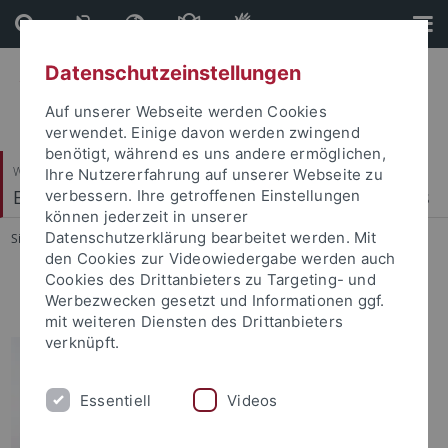
Direkt
Direkt
zum
zur
Inhalt
Fußleiste
Datenschutzeinstellungen
Auf unserer Webseite werden Cookies
verwendet. Einige davon werden zwingend
benötigt, während es uns andere ermöglichen,
Wirtschafts- und Sozialwissenschaftliche Fakultät
Ihre Nutzererfahrung auf unserer Webseite zu
Econometrics, Statistics and Empirical Economics
verbessern. Ihre getroffenen Einstellungen
können jederzeit in unserer
Datenschutzerklärung bearbeitet werden. Mit
Sie sind hier:
Startseite
...
Sylvia Bürger
den Cookies zur Videowiedergabe werden auch
Cookies des Drittanbieters zu Targeting- und
Office hours
Werbezwecken gesetzt und Informationen ggf.
mit weiteren Diensten des Drittanbieters
verknüpft.
Essentiell
Videos