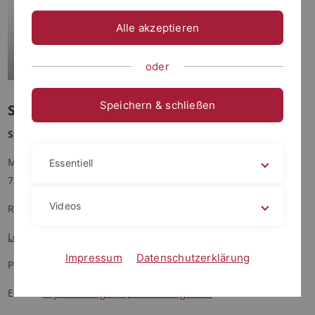
Alle akzeptieren
oder
Speichern & schließen
Secretary
Sylvia Bürger
Mohlstr. 36
Essentiell
72074 Tübingen
Videos
Room: 311
Location
Impressum
Datenschutzerklärung
Phone: +49 (0) 70 71 - 29 - 7 81 59
E-Mail:
sylvia.buerger(at)uni-tuebingen.de