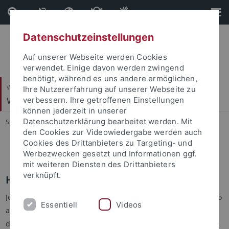
Direkt
Direkt
zum
zur
Inhalt
Fußleiste
Datenschutzeinstellungen
Auf unserer Webseite werden Cookies
verwendet. Einige davon werden zwingend
benötigt, während es uns andere ermöglichen,
Wirtschafts- und Sozialwissenschaftliche Fakultät
Ihre Nutzererfahrung auf unserer Webseite zu
Wirtschaftsgeschichte
verbessern. Ihre getroffenen Einstellungen
können jederzeit in unserer
Datenschutzerklärung bearbeitet werden. Mit
Sie sind hier:
Startseite
...
Heights
den Cookies zur Videowiedergabe werden auch
Cookies des Drittanbieters zu Targeting- und
Heights
Werbezwecken gesetzt und Informationen ggf.
mit weiteren Diensten des Drittanbieters
verknüpft.
Heights
John Komlos did provid particularly large data sets. However to
Essentiell
Videos
advertise his new journal he demanded one precondition. By
downloading the files on the following page you must agree to