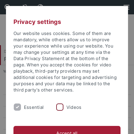
Skip
Skip
to
to
content
footer
Privacy settings
Our website uses cookies. Some of them are
mandatory, while others allow us to improve
your experience while using our website. You
Dezernat VII
may change your settings at any time via the
Finanzen
Data Privacy Statement at the bottom of the
page. When you accept the cookies for video
playback, third-party providers may set
You are here:
Startseite
...
Abteilung 2 - Drittmittelmanagement
additional cookies for targeting and advertising
purposes and your data may be linked to the
Abteilung 1 - Finanzmanagement
third party’s other services.
Abteilung 2 - Drittmittelmanagement
Essential
Videos
Drittmittel-Leitfaden
Abteilung 3 - Einkauf
Accept all