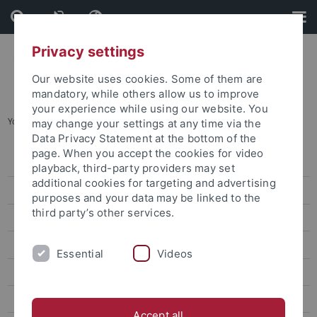
Skip
Skip
to
to
content
footer
Privacy settings
Our website uses cookies. Some of them are
mandatory, while others allow us to improve
your experience while using our website. You
You are here:
Startseite
...
Internationalisierung
may change your settings at any time via the
Data Privacy Statement at the bottom of the
page. When you accept the cookies for video
Veranstaltungen
playback, third-party providers may set
additional cookies for targeting and advertising
Förderformate
purposes and your data may be linked to the
third party’s other services.
Generative KI in Lehre und Forschung
Digitale Lehre
Essential
Videos
Digitale Prüfungen
Teaching Excellence – Digital
Accept all