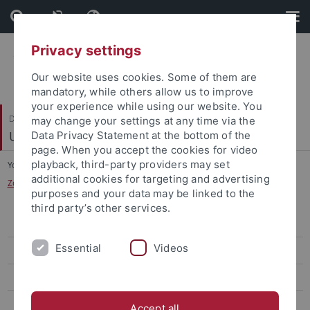
Skip
Skip
to
to
content
footer
Privacy settings
Our website uses cookies. Some of them are
mandatory, while others allow us to improve
your experience while using our website. You
Dezernat I
may change your settings at any time via the
Universitätsentwicklung, Struktur und Recht
Data Privacy Statement at the bottom of the
page. When you accept the cookies for video
playback, third-party providers may set
You are here:
Startseite
...
additional cookies for targeting and advertising
Zollverfahren im grenzüberschreitenden Warenverkehr
purposes and your data may be linked to the
third party’s other services.
Abteilung 1 – Geschäftsstelle Universitätsrat und Planungsfragen
Essential
Videos
Abteilung 2 – Struktur und Gremien
Abteilung 3 – Recht
Abteilung 4 – Universitätsentwicklung und Compliance
Accept all