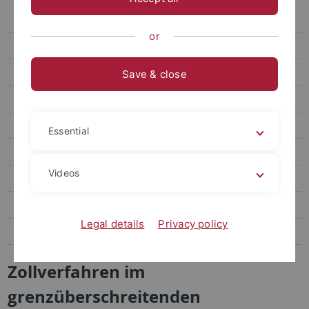
Korruptionsprävention
or
Antrag Geschenke/Preise
Meldestelle für Hinweisgebende
Save & close
Exportkontrolle
Wissenschaftsspionage
Essential
Zollverfahren im grenzüberschreitenden Warenverkehr
Videos
Datenschutzinformationen
Koordination Datenschutz
Legal details
Privacy policy
Rundmails Compliance
Zollverfahren im
grenzüberschreitenden