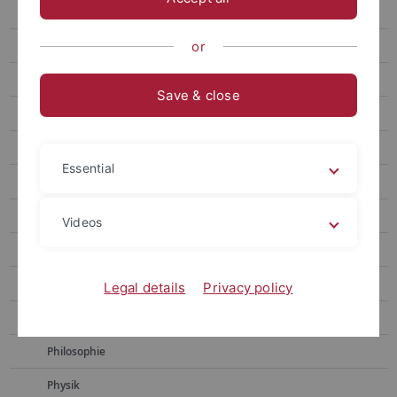
Chemie
Erziehungswissenschaft und Bildungsforschung
or
Geschichtswissenschaft
Save & close
Geowissenschaften
Informatik
Essential
Literaturwissenschaft
Mathematik
Videos
Medienwissenschaft
Neurowissenschaft
Legal details
Privacy policy
Pharmazie
Philosophie
Physik