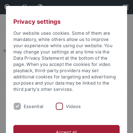
Skip
Skip
to
to
content
footer
Privacy settings
Our website uses cookies. Some of them are
mandatory, while others allow us to improve
your experience while using our website. You
You are here:
Startseite
...
Rechtswissenschaften
may change your settings at any time via the
Data Privacy Statement at the bottom of the
page. When you accept the cookies for video
Forschungsförderung
playback, third-party providers may set
additional cookies for targeting and advertising
Forschungsfördernachrichten
purposes and your data may be linked to the
third party’s other services.
Ausschreibungen
Alte Kulturen
Essential
Videos
Außereuropäische Sprachen und Kulturen
Biologie und Lebenswissenschaften
Accept all